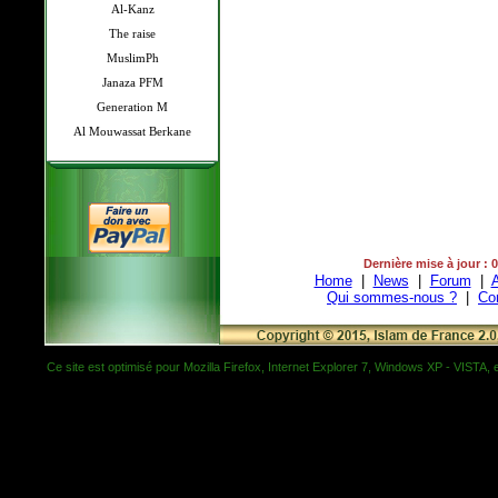
Al-Kanz
The raise
MuslimPh
Janaza PFM
Generation M
Al Mouwassat Berkane
Dernière mise à jour : 
Home
|
News
|
Forum
|
A
Qui sommes-nous ?
|
Co
Ce site est optimisé pour Mozilla Firefox, Internet Explorer 7, Windows XP - VISTA, et 