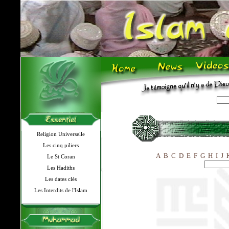
Religion Universelle
Les cinq piliers
A
B
C
D
E
F
G
H
I
J
Le St Coran
Les Hadiths
Les dates clés
Les Interdits de l'Islam