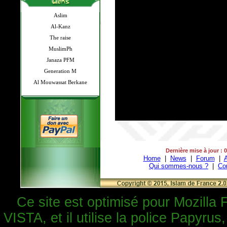
Aslim
Al-Kanz
The raise
MuslimPh
Janaza PFM
Generation M
Al Mouwassat Berkane
Dernière mise à jour : 
Home
|
News
|
Forum
|
A
Qui sommes-nous ?
|
Co
Ce site est optimisé pour Mozilla 
VISTA, et il utilise la police Papyrus