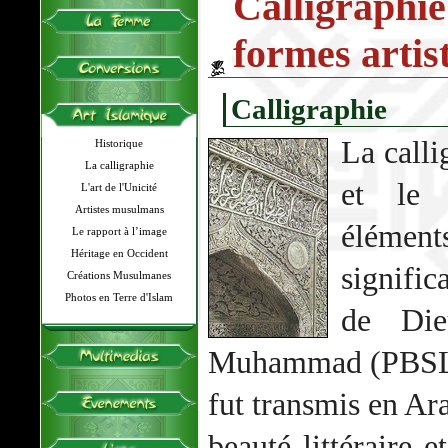
Calligraph
formes artis
Calligraphie
La calli
Historique
La calligraphie
et le 
L'art de l'Unicité
Artistes musulmans
éléments
Le rapport à l’image
Héritage en Occident
signific
Créations Musulmanes
Photos en Terre d'Islam
de Die
Muhammad (PBSL) 
fut transmis en Ara
beauté littéraire e