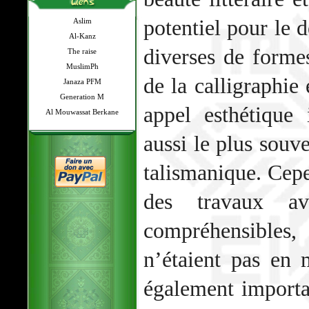
potentiel pour le 
Aslim
Al-Kanz
diverses de forme
The raise
MuslimPh
de la calligraphie
Janaza PFM
Generation M
appel esthétique
Al Mouwassat Berkane
aussi le plus souv
talismanique. Cepe
des travaux ava
compréhensible
n’étaient pas en m
également importa