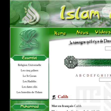
Religion Universelle
Les cinq piliers
A
B
C
D
E
F
G
H
I
J
Le St Coran
Les Hadiths
Les dates clés
Les Interdits de l'Islam
Calih
Mot en français
Calih