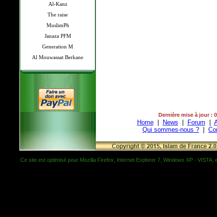
Al-Kanz
The raise
MuslimPh
Janaza PFM
Generation M
Al Mouwassat Berkane
Dernière mise à jour : 
Home
|
News
|
Forum
|
A
Qui sommes-nous ?
|
Co
Ce site est optimisé pour Mozilla Firefox, Internet Explorer 7, Windows XP - VISTA, et 