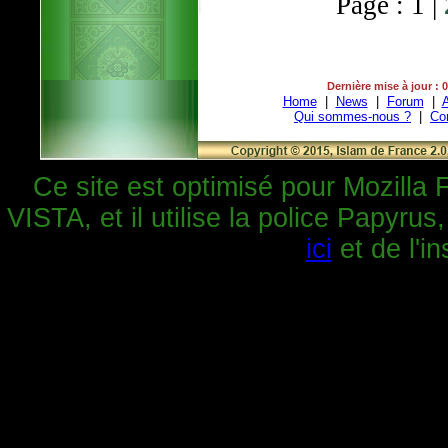
Page : 1 |
Dernière mise à jour : 
Home
|
News
|
Forum
|
A
Qui sommes-nous ?
|
Co
Ce site est optimisé pour Mozilla 
VISTA, et il utilise la police Papyrus
ici
et de l'in