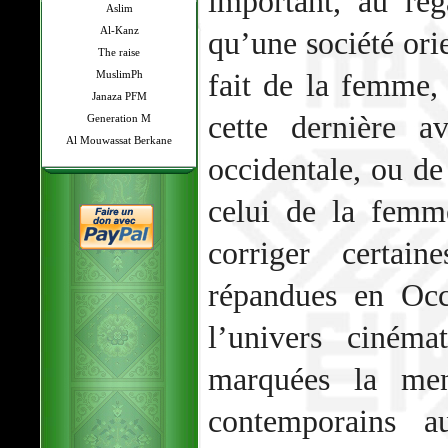
important, au reg
Aslim
Al-Kanz
qu’une société ori
The raise
fait de la femme,
MuslimPh
Janaza PFM
cette dernière 
Generation M
Al Mouwassat Berkane
occidentale, ou de
celui de la femm
corriger certain
répandues en Occ
l’univers cinéma
marquées la men
contemporains 