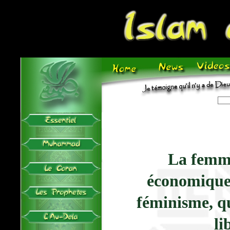
La femm
économiqu
féminisme, q
li