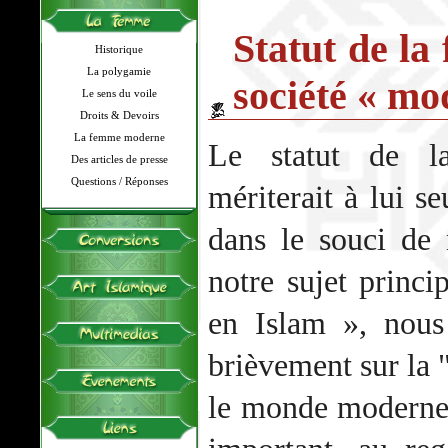
Statut de la
Historique
La polygamie
société « mo
Le sens du voile
Droits & Devoirs
La femme moderne
Le statut de l
Des articles de presse
Questions / Réponses
mériterait à lui se
dans le souci de
notre sujet princi
en Islam », nous
brièvement sur la 
le monde moderne.