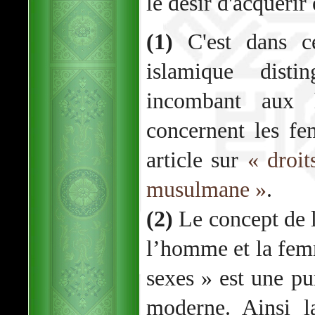
le désir d'acquérir
(1)
C'est dans ce
islamique disti
incombant aux
concernent les fe
article sur
« droit
musulmane »
.
(2)
Le concept de la
l’homme et la femm
sexes » est une pu
moderne. Ainsi l