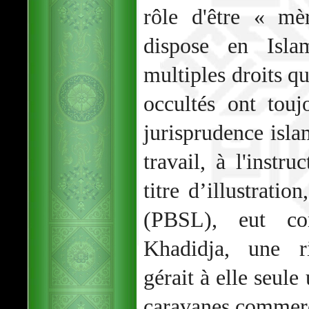
rôle d'être « mè
dispose en Isl
multiples droits qu
occultés ont touj
jurisprudence isl
travail, à l'instru
titre d’illustrat
(PBSL), eut co
Khadidja, une r
gérait à elle seul
caravanes commerç