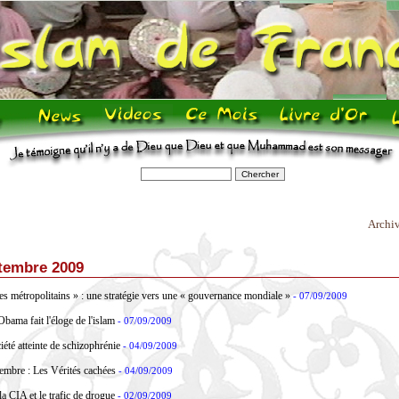
Archi
tembre 2009
es métropolitains » : une stratégie vers une « gouvernance mondiale »
- 07/09/2009
bama fait l'éloge de l'islam
- 07/09/2009
été atteinte de schizophrénie
- 04/09/2009
embre : Les Vérités cachées
- 04/09/2009
la CIA et le trafic de drogue
- 02/09/2009