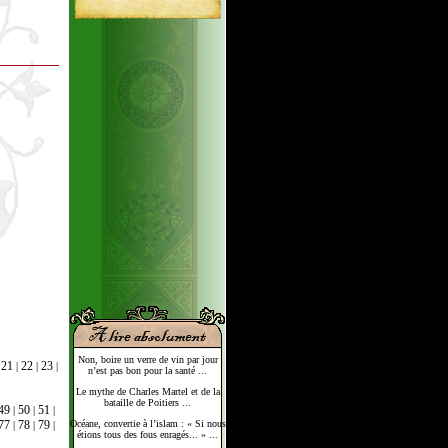
Non, boire un verre de vin par jour
21
22
23
|
|
|
|
n’est pas bon pour la santé ...
Le mythe de Charles Martel et de la
bataille de Poitiers ...
49
50
51
|
|
|
Océane, convertie à l’islam : « Si nous
77
78
79
|
|
|
étions tous des fous enragés... » ...