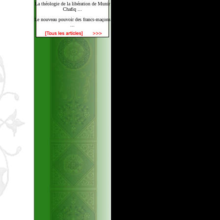
La théologie de la libération de Munir
Chafiq ...
Le nouveau pouvoir des francs-maçons
...