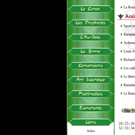
La Rouma
Aoû
Sport e
Ramadan 
Ardenne
Louis M
Richard 
Les cath
Le libér
Ramada
Le Rama
Page Pr
24
25
26
|
|
52
53
54
|
|
Aslim