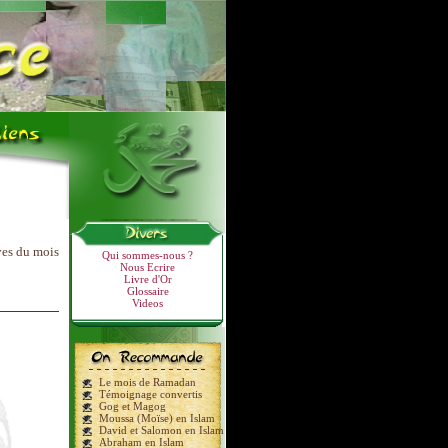
ves du mois
Qui sommes-nous ?
Nous Ecrire
Livre d'Or
Glossaire
Videos
Le mois de Ramadan
Témoignage convertis
Gog et Magog
Moussa (Moïse) en Islam
David et Salomon en Islam
Abraham en Islam