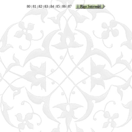
80
81
82
83
84
85
86
87
Page Suivante
|
|
|
|
|
|
|