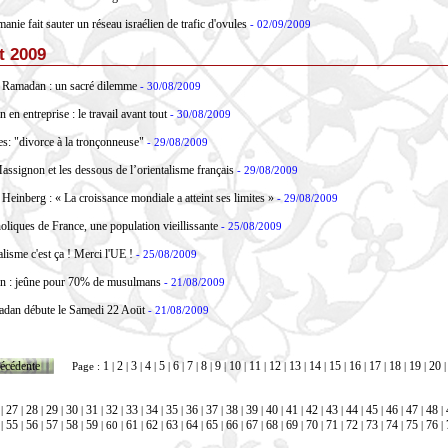
nie fait sauter un réseau israélien de trafic d'ovules
- 02/09/2009
t 2009
t Ramadan : un sacré dilemme
- 30/08/2009
en entreprise : le travail avant tout
- 30/08/2009
s: "divorce à la tronçonneuse"
- 29/08/2009
assignon et les dessous de l’orientalisme français
- 29/08/2009
Heinberg : « La croissance mondiale a atteint ses limites »
- 29/08/2009
oliques de France, une population vieillissante
- 25/08/2009
alisme c'est ça ! Merci l'UE !
- 25/08/2009
n : jeûne pour 70% de musulmans
- 21/08/2009
dan débute le Samedi 22 Aoüt
- 21/08/2009
écédente
1
2
3
4
5
6
7
8
9
10
11
12
13
14
15
16
17
18
19
20
Page :
|
|
|
|
|
|
|
|
|
|
|
|
|
|
|
|
|
|
|
27
28
29
30
31
32
33
34
35
36
37
38
39
40
41
42
43
44
45
46
47
48
|
|
|
|
|
|
|
|
|
|
|
|
|
|
|
|
|
|
|
|
|
|
|
55
56
57
58
59
61
62
63
64
65
66
67
68
69
70
71
72
73
74
75
76
|
|
|
|
|
| 60 |
|
|
|
|
|
|
|
|
|
|
|
|
|
|
|
|