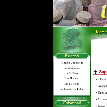
Religion Universelle
Les cinq piliers
Sep
Le St Coran
Les Hadiths
« Espac
Les dates clés
Quand O
Les Interdits de l'Islam
Une soci
11-Sept
Karzai, 