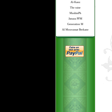
Al-Kanz
The raise
MuslimPh
Janaza PFM
Generation M
Al Mouwassat Berkane