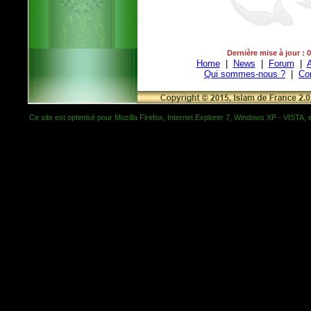
Dernière mise à jour : 
Home
|
News
|
Forum
|
A
Qui sommes-nous ?
|
Co
Ce site est optimisé pour Mozilla Firefox, Internet Explorer 7, Windows XP - VISTA, et 