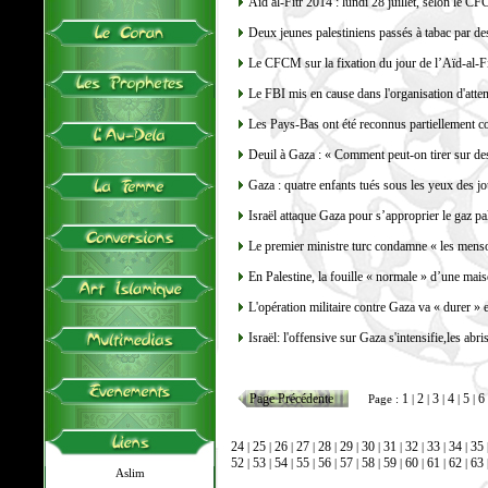
Aïd al-Fitr 2014 : lundi 28 juillet, selon le C
Deux jeunes palestiniens passés à tabac par de
Le CFCM sur la fixation du jour de l’Aïd-al-F
Le FBI mis en cause dans l'organisation d'att
Les Pays-Bas ont été reconnus partiellement c
Deuil à Gaza : « Comment peut-on tirer sur des
Gaza : quatre enfants tués sous les yeux des jo
Israël attaque Gaza pour s’approprier le gaz pa
Le premier ministre turc condamne « les menso
En Palestine, la fouille « normale » d’une mai
L'opération militaire contre Gaza va « durer » et
Israël: l'offensive sur Gaza s'intensifie,les abr
Page Précédente
1
2
3
4
5
6
Page :
|
|
|
|
|
24
25
26
27
28
29
30
31
32
33
34
35
|
|
|
|
|
|
|
|
|
|
|
52
53
54
55
56
57
58
59
60
61
62
63
|
|
|
|
|
|
|
|
|
|
|
Aslim