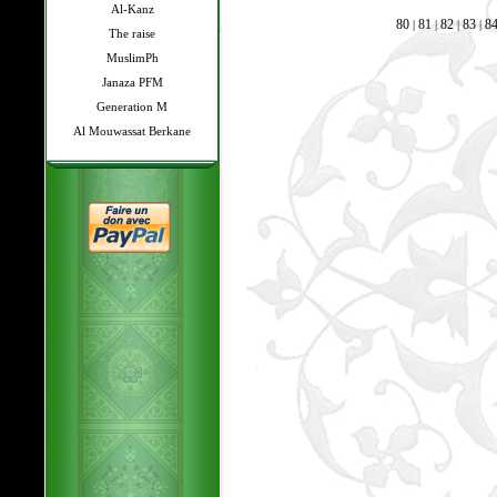
Al-Kanz
80
81
82
83
8
|
|
|
|
The raise
MuslimPh
Janaza PFM
Generation M
Al Mouwassat Berkane