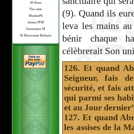
sanctuaire qui sera
Al-Kanz
The raise
(9). Quand ils eu
MuslimPh
Janaza PFM
leva les mains au
Generation M
bénir chaque ha
Al Mouwassat Berkane
célèbrerait Son uni
126. Et quand Ab
Seigneur, fais d
sécurité, et fais a
qui parmi ses habi
et au Jour dernier”
127. Et quand Abr
les assises de la M