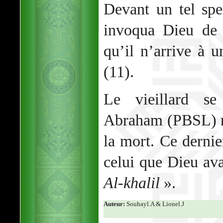
Devant un tel sp
invoqua Dieu de 
qu’il n’arrive à u
(11).
Le vieillard se
Abraham (PBSL) r
la mort. Ce dernie
celui que Dieu ava
Al-khalil
».
Auteur:
Souhayl.A & Lionel.J