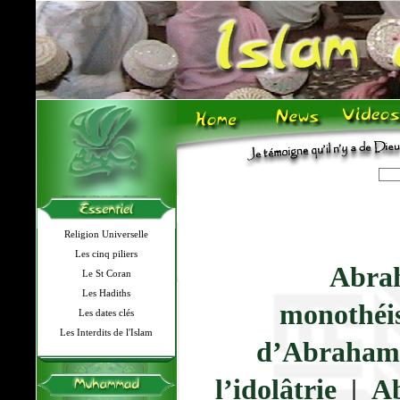
Religion Universelle
Les cinq piliers
Abra
Le St Coran
Les Hadiths
monothéi
Les dates clés
Les Interdits de l'Islam
d’Abraham
l’idolâtrie
|
Ab