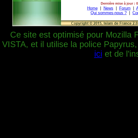
Dernière mise à jour : 
Home
|
News
|
Forum
|
A
Qui sommes-nous ?
|
Co
Ce site est optimisé pour Mozilla 
VISTA, et il utilise la police Papyrus
ici
et de l'in