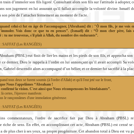
n train d’immoler son fils ligoté. Consultant alors son fils sur l'attitude à adopter, c
ans son jugement en lui assurant qu'il fallait accomplir la volonté divine. Ismaël
 à son père de l’attacher fermement au moment de l'acte.
 quand celui-ci fut en âge de l'accompagner, [Abraham] dit : "Ô mon fils, je me vois 
t'immoler. Vois donc ce que tu en penses”. (Ismaël) dit : “Ô mon cher père, fais c
: tu me trouveras, s'il plaît à Allah, du nombre des endurants”.
37 : SAFFAT (Les RANGÉES)
Abraham (PBSL) eut finit de lier les mains et les pieds de son fils, et approcha son
e ce dernier, Dieu le rappela à l’ordre en lui annonçant qu’il avait accompli Sa vol
n, Gabriel descendit alors accompagné d’un bélier, et ce dernier fut sacrifié à la pla
uand tous deux se furent soumis (à l'ordre d'Allah) et qu'il l'eut jeté sur le front,
à que Nous l'appelâmes “Abraham !
 confirmé la vision. C'est ainsi que Nous récompensons les bienfaisants”.
t là certes, l'épreuve manifeste.
us le rançonnâmes d'une immolation généreuse.
37 : SAFFAT (Les RANGÉES)
ains commentateurs, l'ordre de sacrifice fait par Dieu à Abraham (PBSL) re
 riche de sens. En effet, en accomplissant cet acte, Abraham (PBSL) est censé se 
 a de plus cher à ses yeux, sa propre progéniture. Cet abandon total à Dieu est vu pa