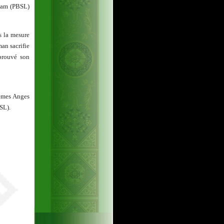
aham (PBSL)
s la mesure
an sacrifie
prouvé son
mêmes Anges
SL).