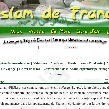
père du monothéisme
|
Naissance d’Abraham
|
Abraham renie l’idolâtrie
|
A
|
Le voyage
|
Le test de la foi
|
Construction de la Kaaba et premier pèlerinage
d’Abraham
age
aham (PBSL) et ses compagnons arrivèrent à
Haran
(Egypte), le prophète était d
rs connue pour être une femme d’une grande beauté. Le Pharaon, désireux de renco
 tout le monde vantait la grâce et le charme, s’enquérra à son sujet auprès d’Ab
rah fut amenée dans les appartements du Pharaon, ce dernier ne put la prendre, c
toute possibilité de mouvements dans ce sens. Craignant que la jeune femme ne soi