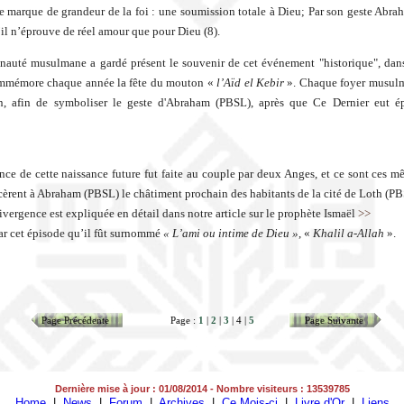
marque de grandeur de la foi : une soumission totale à Dieu; Par son geste Abr
il n’éprouve de réel amour que pour Dieu (8).
auté musulmane a gardé présent le souvenir de cet événement "historique", dan
ommémore chaque année la fête du mouton «
l’Aïd el Kebir
». Chaque foyer musulm
, afin de symboliser le geste d'Abraham (PBSL), après que Ce Dernier eut é
nce de cette naissance future fut faite au couple par deux Anges, et ce sont ces 
èrent à Abraham (PBSL) le châtiment prochain des habitants de la cité de Loth (PB
divergence est expliquée en détail dans notre article sur le prophète Ismaël
>>
par cet épisode qu’il fût surnommé
« L’ami ou intime de Dieu »
, «
Khalil a-Allah
».
Page Précédente
Page :
1
|
2
|
3
| 4 |
5
Page Suivante
Dernière mise à jour : 01/08/2014 - Nombre visiteurs : 13539785
Home
|
News
|
Forum
|
Archives
|
Ce Mois-ci
|
Livre d'Or
|
Liens