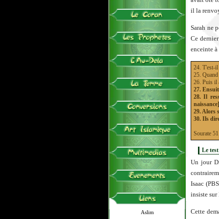
il la renv
Sarah ne p
Ce dernier
enceinte à
24. T'est-i
25. Quand il
26. Puis il
27. Ensuit
28. Il res
naissance]
29. Alors 
30. Ils di
Sourate 
Le test
Un jour Di
contrairem
Isaac (PBS
insiste su
Cette dem
Aslim