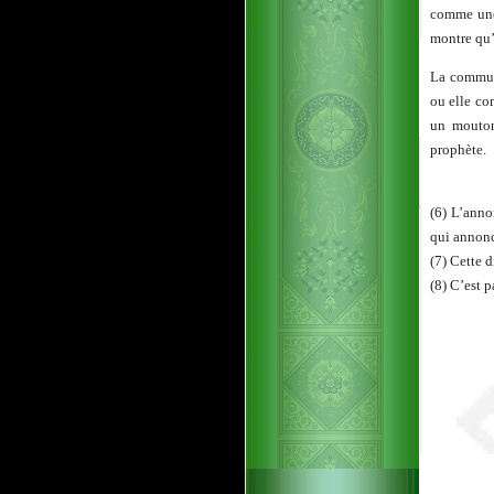
comme une 
montre qu’
La commun
ou elle c
un mouton
prophète.
(6) L’anno
qui annonc
(7) Cette 
(8) C’est 