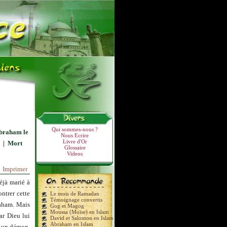
Qui sommes-nous ?
braham le
Nous Ecrire
Livre d'Or
|
Mort
Glossaire
Videos
Imprimer
éjà marié à
ntrer cette
Le mois de Ramadan
Témoignage convertis
raham. Mais
Gog et Magog
Moussa (Moïse) en Islam
ar Dieu lui
David et Salomon en Islam
Abraham en Islam
t un démon,