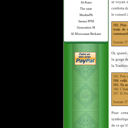
se voyait e
Al-Kanz
conforta d
The raise
le conseil
MuslimPh
Janaza PFM
102. Puis
Generation M
train de 
commandé 
Al Mouwassat Berkane
Sourate 
Or, quand 
la gorge d
la Traditio
103. Puis q
104. voil
105. Tu as
106. C'étai
107. Et No
Sourate 
Pour cert
symbolique
de ce qu’il