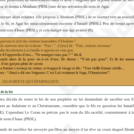
oya, et donna à Abraham (PBSL) une de ses servantes du nom de Agar.
ouvant alors enfanter, elle proposa à Abraham (PBSL) de se tourner vers sa nouvell
 le fit, et Agar fut miraculeusement enceinte d’Ismaël (PBSL). Peu de temps après
 son tour d'Isaac (PBSL), et cela malgré son âge avancé (6).
l parvenu le récit des visiteurs honorables d'Abraham ?
s entrèrent chez lui et dirent : “Paix ! ”, il [leur] dit : “Paix, visiteurs inconnus”.
 alla discrètement à sa famille et apporta un veau gras.
e il l'approcha d'eux... “Ne mangez-vous pas ? ” dit-il.
sentit alors de la peur vis-à-vis d'eux. Ils dirent : “N'aie pas peur”. Et ils lui anno
 d'un garçon plein de savoir.
sa femme s'avança en criant, se frappa le visage et dit : “Une vieille femme stérile...
rent : “Ainsi a dit ton Seigneur. C'est Lui vraiment le Sage, l'Omniscient”.
51 : AD-DARIYAT (QUI ÉPARPILLENT)
 de la foi
eu décida de tester la foi de son prophète en lui demandant de sacrifier son fil
ent au Judaïsme et au Christianisme, considère que le fils en question fut Ismaël
E). Cependant Le Coran ne précise pas le nom du fils sacrifié, contrairement à l
r le nom d’Isaac (PBSL).
ande de sacrifice fut envoyée par Dieu au moyen d’un rêve au cours duquel Abr