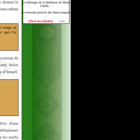
e dernier le
La théologie de la libération de Munir
Chafiq ...
 donna même
Le nouveau pouvoir des francs-maçons
...
en songe en
e qui t'es
 couteau de
onté. Selon
ce d’Ismaël.
lève d'une
débarrasser
r les soufis