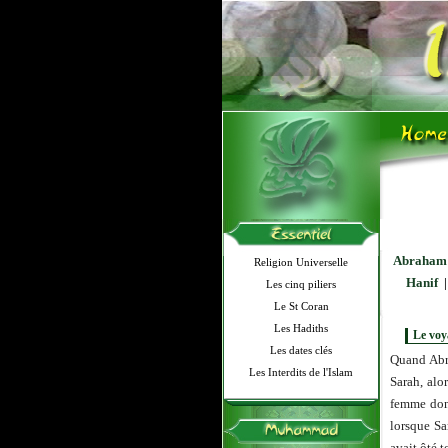
Abraham 
Religion Universelle
Hanif
Les cinq piliers
Le St Coran
Les Hadiths
Le voy
Les dates clés
Quand Abr
Les Interdits de l'Islam
Sarah, alo
femme dont
lorsque Sa
avait ôté 