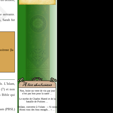
e servante.
, Sarah fut
ncèrent [la
s. L’Islam,
 (7) et non
Non, boire un verre de vin par jour
n’est pas bon pour la santé ...
a Bible qui
Le mythe de Charles Martel et de la
bataille de Poitiers ...
Océane, convertie à l’islam : « Si nous
aham (PBSL)
étions tous des fous enragés... » ...