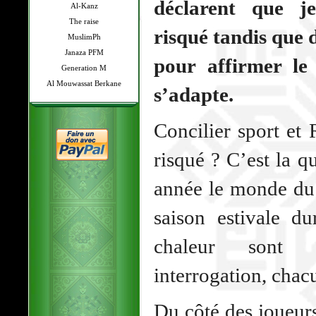
déclarent que j
Al-Kanz
The raise
risqué tandis que 
MuslimPh
Janaza PFM
pour affirmer le
Generation M
Al Mouwassat Berkane
s’adapte.
Concilier sport et
risqué ? C’est la 
année le monde du 
saison estivale du
chaleur sont e
interrogation, chac
Du côté des joueur