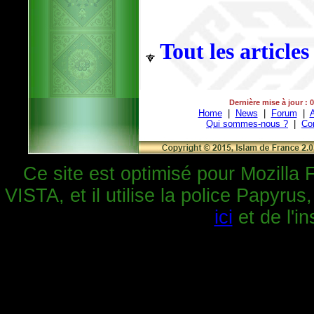
Tout les articles
Dernière mise à jour : 
Home
|
News
|
Forum
|
A
Qui sommes-nous ?
|
Co
Ce site est optimisé pour Mozilla 
VISTA, et il utilise la police Papyrus
ici
et de l'in