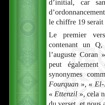
d’initial, car s
d’ordonnancement
le chiffre 19 serait
Le premier ver
contenant un Q,
l’auguste Coran 
peut également 
synonymes com
Fourquan
», «
El
«
Ettenzil
», cela n
du verset, et nous