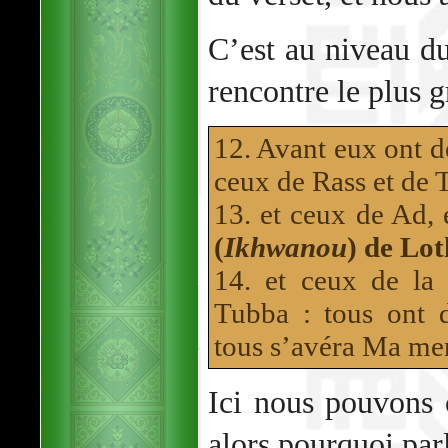
C’est au niveau du
rencontre le plus 
12. Avant eux ont d
ceux de Rass et de
13. et ceux de Ad, 
(
Ikhwanou
) de Lot
14. et ceux de la 
Tubba : tous ont 
tous s’avéra Ma me
Ici nous pouvons
alors pourquoi par