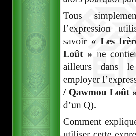
Tous simpleme
l’expression util
savoir
« Les frè
Loût »
ne contien
ailleurs dans l
employer l’expres
/ Qawmou Loût 
d’un Q).
Comment expliquer
utiliser cette ex