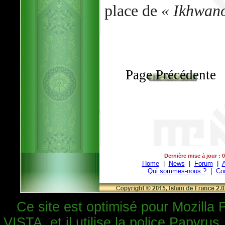
place de
« Ikhwan
Page Précédente
Dernière mise à jour : 
Home
|
News
|
Forum
|
A
Qui sommes-nous ?
|
Co
Ce site est optimisé pour Mozilla 
VISTA, et il utilise la police Papyrus