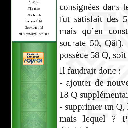
Al-Kanz
consignées dans l
The raise
MuslimPh
fut satisfait des
Janaza PFM
Generation M
mais qu’en const
Al Mouwassat Berkane
sourate 50, Qâf),
possède 58 Q, soit 
Il faudrait donc :
- ajouter de nouv
18 Q supplémentai
- supprimer un Q, l
mais lequel ? P