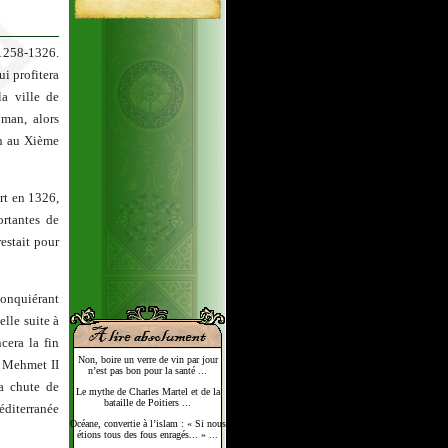
(1258-1326.
i profitera
la ville de
oman, alors
in au Xième
rt en 1326,
rtantes de
estait pour
conquiérant
elle suite à
era la fin
Non, boire un verre de vin par jour
n Mehmet II
n’est pas bon pour la santé ...
a chute de
Le mythe de Charles Martel et de la
bataille de Poitiers ...
éditerranée
Océane, convertie à l’islam : « Si nous
étions tous des fous enragés... » ...