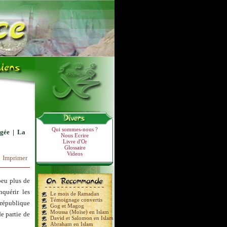
Qui sommes-nous ?
ogée
|
La
Nous Ecrire
Livre d'Or
Glossaire
Videos
Imprimer
peu plus de
nquérir les
Le mois de Ramadan
Témoignage convertis
 république
Gog et Magog
Moussa (Moïse) en Islam
e partie de
David et Salomon en Islam
Abraham en Islam