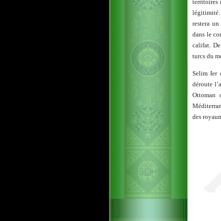
territoire
légitimité
restera un
dans le co
califat. D
turcs du mo
Selim Ier 
déroute l’
Ottoman d
Méditerran
des royaum