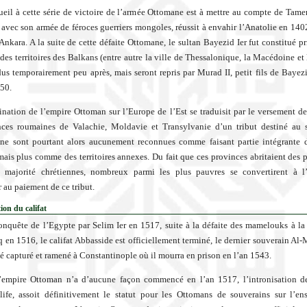
ueil à cette série de victoire de l’armée Ottomane est à mettre au compte de Tame
 avec son armée de féroces guerriers mongoles, réussit à envahir l’Anatolie en 1402,
’Ankara. A la suite de cette défaite Ottomane, le sultan Bayezid Ier fut constitué pr
 des territoires des Balkans (entre autre la ville de Thessalonique, la Macédoine et
dus temporairement peu après, mais seront repris par Murad II, petit fils de Bayezid
50.
nation de l’empire Ottoman sur l’Europe de l’Est se traduisit par le versement de
nces roumaines de Valachie, Moldavie et Transylvanie d’un tribut destiné au 
 ne sont pourtant alors aucunement reconnues comme faisant partie intégrante 
ais plus comme des territoires annexes. Du fait que ces provinces abritaient des 
 majorité chrétiennes, nombreux parmi les plus pauvres se convertirent à l’
 au paiement de ce tribut.
ion du califat
onquête de l’Egypte par Selim Ier en 1517, suite à la défaite des mamelouks à la 
 en 1516, le califat Abbasside est officiellement terminé, le dernier souverain Al
été capturé et ramené à Constantinople où il mourra en prison en l’an 1543.
 l’empire Ottoman n’a d’aucune façon commencé en l’an 1517, l’intronisation d
ife, assoit définitivement le statut pour les Ottomans de souverains sur l’e