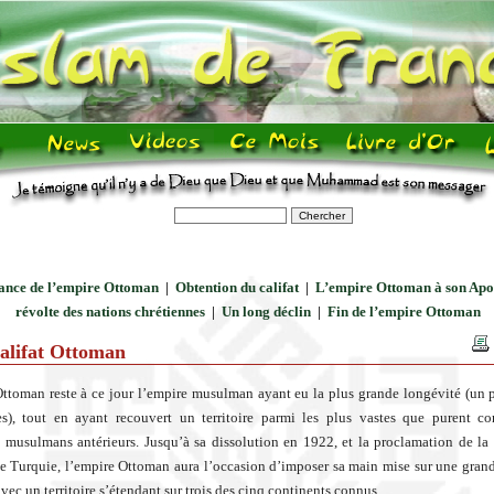
ance de l’empire Ottoman
|
Obtention du califat
|
L’empire Ottoman à son Ap
révolte des nations chrétiennes
|
Un long déclin
|
Fin de l’empire Ottoman
alifat Ottoman
ttoman reste à ce jour l’empire musulman ayant eu la plus grande longévité (un 
s), tout en ayant recouvert un territoire parmi les plus vastes que purent co
 musulmans antérieurs. Jusqu’à sa dissolution en 1922, et la proclamation de la
 Turquie, l’empire Ottoman aura l’occasion d’imposer sa main mise sur une grand
vec un territoire s’étendant sur trois des cinq continents connus.