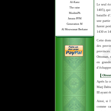
Al-Kanz
Le seul éc
The raise
1405), qui
MuslimPh
bataille d
Janaza PFM
une partie
Generation M
furent per
Al Mouwassat Berkane
1430 et 14
Cette domi
des provi
provinces
Ottoman, m
en grande
d’échapper
Obtent
Après la c
Marj Dabiq
III ayant 
Ainsi, si
comme cal