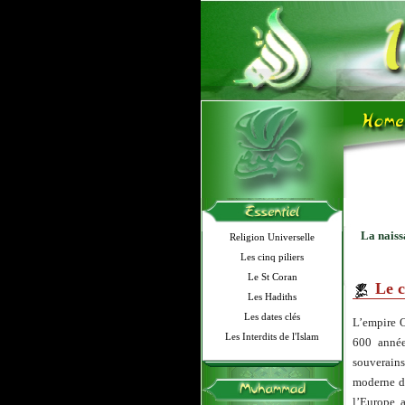
La naiss
Religion Universelle
Les cinq piliers
Le St Coran
Le c
Les Hadiths
Les dates clés
L’empire O
Les Interdits de l'Islam
600 année
souverains
moderne de
l’Europe, a