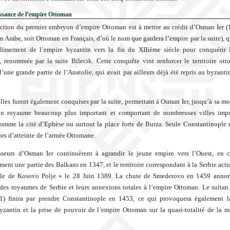
ssance de l’empire Ottoman
ction du premier embryon d’empire Ottoman est à mettre au crédit d’Osman Ier 
 Arabe, soit Ottoman en Français, d’où le nom que gardera l’empire par la suite), qu
blissement de l’empire byzantin vers la fin du XIIième siècle pour conquérir 
renommée par la suite Bilecik. Cette conquête vint renforcer le territoire ott
d’une grande partie de l’Anatolie, qui avait par ailleurs déjà été repris au byzant
illes furent également conquises par la suite, permettant à Osman Ier, jusqu’à sa mo
 un royaume beaucoup plus important et comportant de nombreuses villes impo
mme la cité d’Ephèse ou surtout la place forte de Burza. Seule Constantinople r
hors d’atteinte de l’armée Ottomane.
sseurs d’Osman Ier continuèrent à agrandir le jeune empire vers l’Ouest, en 
ment une partie des Balkans en 1347, et le territoire correspondant à la Serbie actu
ille de Kosovo Polje » le 28 Juin 1389. La chute de Smederovo en 1459 annonc
 des royaumes de Serbie et leurs annexions totales à l’empire Ottoman. Le sulta
1) finira par prendre Constantinople en 1453, ce qui provoquera également l
yzantin et la prise de pouvoir de l’empire Ottoman sur la quasi-totalité de la m