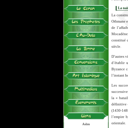
La nai
La constru
Othmane en
de l’affai
Mocadène, 
constitué 
siècle.
D’autres v
d’établir
Byzance co
l’instant 
Les succe
successive
la « bata
définitive
(1430-148
l’empire b
orientale.
Aslim