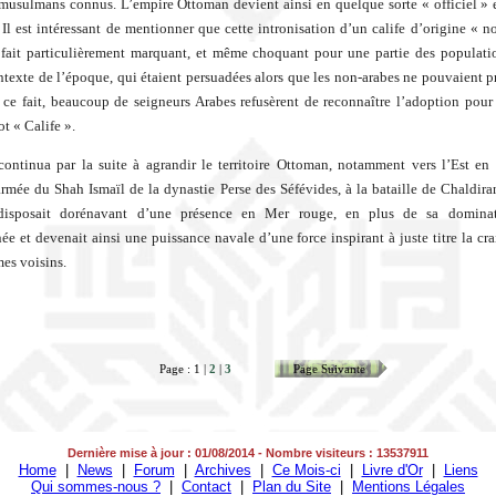
s musulmans connus. L’empire Ottoman devient ainsi en quelque sorte « officiel » 
. Il est intéressant de mentionner que cette intronisation d’un calife d’origine « n
 fait particulièrement marquant, et même choquant pour une partie des populati
ntexte de l’époque, qui étaient persuadées alors que les non-arabes ne pouvaient p
e ce fait, beaucoup de seigneurs Arabes refusèrent de reconnaître l’adoption pour 
t « Calife ».
continua par la suite à agrandir le territoire Ottoman, notamment vers l’Est en
armée du Shah Ismaïl de la dynastie Perse des Séfévides, à la bataille de Chaldira
isposait dorénavant d’une présence en Mer rouge, en plus de sa domina
ée et devenait ainsi une puissance navale d’une force inspirant à juste titre la cra
es voisins.
Page : 1 |
2
|
3
Page Suivante
Dernière mise à jour : 01/08/2014 - Nombre visiteurs : 13537911
Home
|
News
|
Forum
|
Archives
|
Ce Mois-ci
|
Livre d'Or
|
Liens
Qui sommes-nous ?
|
Contact
|
Plan du Site
|
Mentions Légales