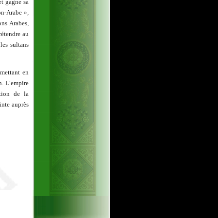
et gagne sa
on-Arabe »,
ons Arabes,
rétendre au
les sultans
 mettant en
n. L’empire
tion de la
inte auprès