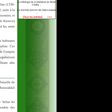
La théologie de la libération de Munir
rlan (1336-
Chafiq ...
 suite à la
Le nouveau pouvoir des francs-maçons
...
isonnier, et
 le Kosovo)
 Ier, entre
s habitants
sultan. Ces
de l’empire
populations
Islam afin
bataille de
-Mutawakkil
e Selim Ier
nsemble des