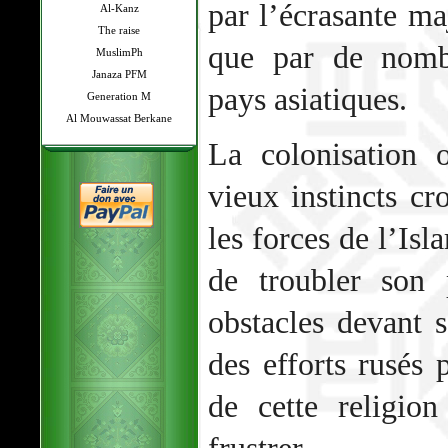
par l’écrasante maj
Al-Kanz
The raise
que par de nomb
MuslimPh
Janaza PFM
pays asiatiques.
Generation M
Al Mouwassat Berkane
La colonisation 
vieux instincts cro
les forces de l’Isl
de troubler son 
obstacles devant s
des efforts rusés 
de cette religio