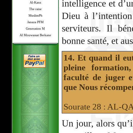
intelligence et d’
Al-Kanz
The raise
Dieu à l’intentio
MuslimPh
Janaza PFM
serviteurs. Il bé
Generation M
Al Mouwassat Berkane
bonne santé, et au
14. Et quand il eut
pleine formation
faculté de juger e
que Nous récompens
Sourate 28 : AL-
Un jour, alors qu’