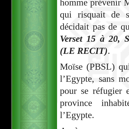
homme prévenir M
qui risquait de s
décidait pas de qu
Verset 15 à 20,
(LE RECIT)
.
Moïse (PBSL) qui
l’Egypte, sans m
pour se réfugier 
province inhabi
l’Egypte.