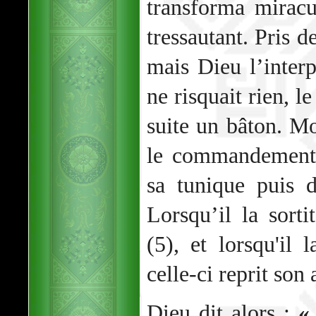
transforma mirac
tressautant. Pris d
mais Dieu l’interp
ne risquait rien, l
suite un bâton. M
le commandement 
sa tunique puis d
Lorsqu’il la sorti
(5), et lorsqu'il 
celle-ci reprit son
Dieu dit alors :
«