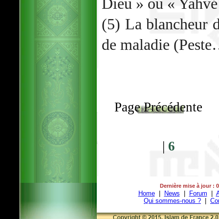
Dieu » ou « Yahvé
(5) La blancheur 
de maladie (Peste
Page Précédente
|
6
Dernière mise à jour : 
Home
|
News
|
Forum
|
A
Qui sommes-nous ?
|
Co