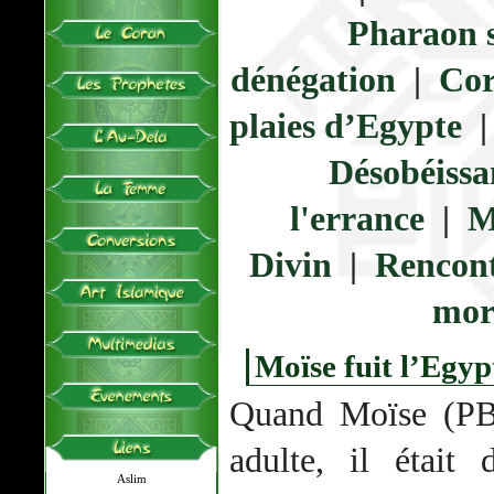
Pharaon s
dénégation
|
Cor
plaies d’Egypte
Désobéissa
l'errance
|
M
Divin
|
Rencont
mor
Moïse fuit l’Egyp
Quand Moïse (PBS
adulte, il était
Aslim