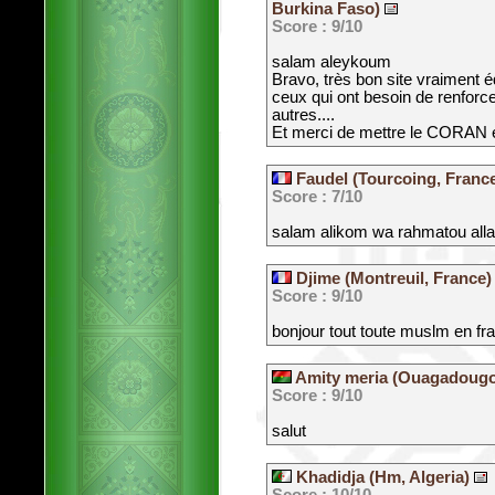
Burkina Faso)
Score : 9/10
salam aleykoum
Bravo, très bon site vraiment 
ceux qui ont besoin de renfor
autres....
Et merci de mettre le CORAN e
Faudel (Tourcoing, Franc
Score : 7/10
salam alikom wa rahmatou all
Djime (Montreuil, France
Score : 9/10
bonjour tout toute muslm en fr
Amity meria (Ouagadougo
Score : 9/10
salut
Khadidja (Hm, Algeria)