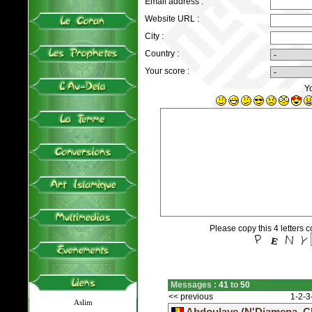
Email address :
Website URL :
City :
Country :
Your score :
Y
Please copy this 4 letters co
Messages :
41
to
50
<< previous
1
-
2
-
3
Aslim