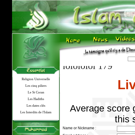
lolololol 179
Religion Universelle
Li
Les cinq piliers
Le St Coran
Les Hadiths
Average score g
Les dates clés
Les Interdits de l'Islam
this 
Name or Nickname :