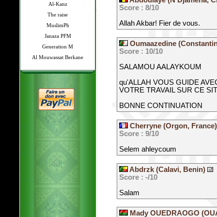
Abdoulaye (N'Djamena, 
Al-Kanz
Score : 8/10
The raise
Allah Akbar! Fier de vous.
MuslimPh
Janaza PFM
Oumaazedine (Constantine
Generation M
Score : 10/10
Al Mouwassat Berkane
SALAMOU AALAYKOUM
qu'ALLAH VOUS GUIDE AVEC
VOTRE TRAVAIL SUR CE SI
BONNE CONTINUATION
Cherryne (Orgon, France
Score : 9/10
Selem ahleycoum
Abdrzk (Calavi, Benin)
Score : -/10
Salam
Mady OUEDRAOGO (OU