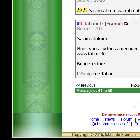
Score : 10/10
Salam alikom wa rahmato
Tahoor.fr (France)
Score : -/10
Salam aleikum
Nous vous invitons à découvrir
www.tahoor.fr
Bonne lecture
L'équipe de Tahoor
<< previous
1
-
2
-
3
Messages :
41
to
50
Dernière mise à jour : 
Home
|
News
|
Forum
|
A
Qui sommes-nous ?
|
Co