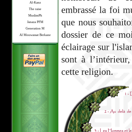
Al-Kanz
embrassé la foi m
The raise
MuslimPh
que nous souhaito
Janaza PFM
Generation M
dossier de ce moi
Al Mouwassat Berkane
éclairage sur l'isl
sont à l’intérieu
cette religion.