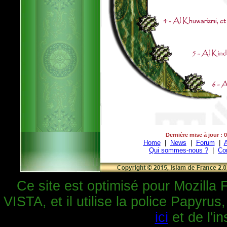
Dernière mise à jour : 
Home
|
News
|
Forum
|
A
Qui sommes-nous ?
|
Co
Ce site est optimisé pour Mozilla 
VISTA, et il utilise la police Papyrus
ici
et de l'in