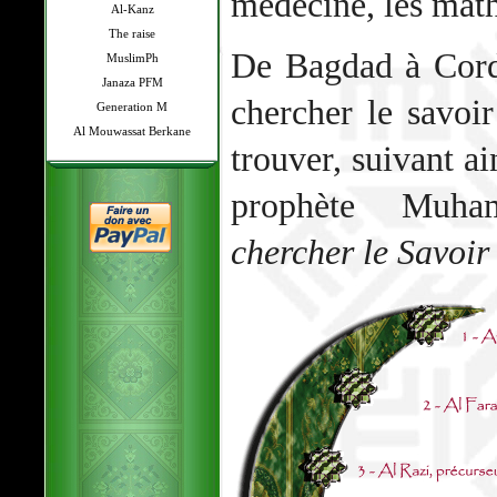
médecine, les mat
Al-Kanz
The raise
De Bagdad à Cordo
MuslimPh
Janaza PFM
chercher le savoir
Generation M
Al Mouwassat Berkane
trouver, suivant a
prophète Muh
chercher le Savoi