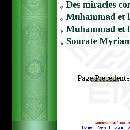
Des miracles co
Muhammad et l
Muhammad et l
Sourate Myria
Page Précédente
Dernière mise à jour : 
Home
|
News
|
Forum
|
A