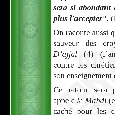
sera si abondant
plus l'accepter".
(
On raconte aussi q
sauveur des croy
D’ajjal
(4) (l’an
contre les chréti
son enseignement e
Ce retour sera
appelé
le Mahdi
(e
caché pour les ch