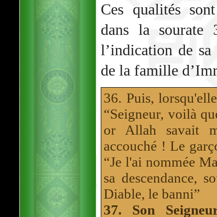
Ces qualités son
dans la sourate
l’indication de sa
de la famille d’Im
36. Puis, lorsqu'ell
“Seigneur, voilà que
or Allah savait 
accouché ! Le garço
“Je l'ai nommée Mari
sa descendance, so
Diable, le banni”
37. Son Seigneu