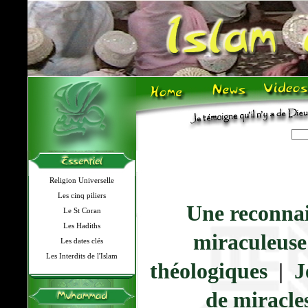
Religion Universelle
Les cinq piliers
Une reconna
Le St Coran
Les Hadiths
miraculeuse
Les dates clés
Les Interdits de l'Islam
théologiques
|
J
de miracle