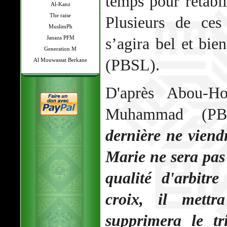
temps pour rétablir
Al-Kanz
The raise
Plusieurs de ces
MuslimPh
Janaza PFM
s’agira bel et bie
Generation M
(PBSL).
Al Mouwassat Berkane
D'après Abou-Ho
Muhammad (P
dernière ne viendr
Marie ne sera pa
qualité d'arbitre
croix, il mett
supprimera le tr