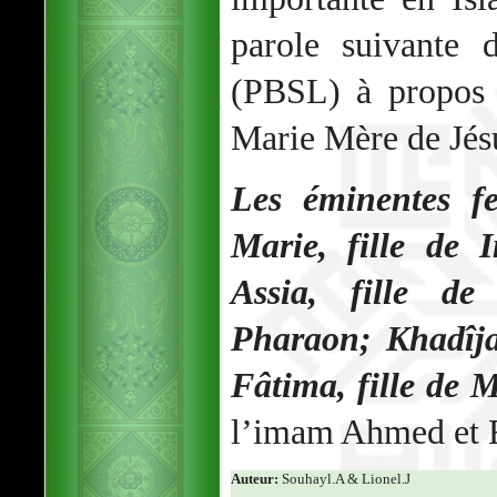
parole suivante
(PBSL) à propos 
Marie Mère de Jésu
Les éminentes f
Marie, fille de 
Assia, fille d
Pharaon; Khadîja
Fâtima, fille de
l’imam Ahmed et 
Auteur:
Souhayl.A & Lionel.J