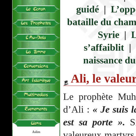
guidé
|
L’opp
bataille du cha
Syrie
|
L
s’affaiblit
|
naissance d
Ali, le valeu
Le prophète Mu
d’Ali :
« Je suis l
est sa porte ».
Si
valeureux martyrs 
Aslim