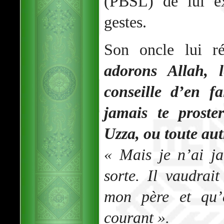
(PBSL) de lui ex
gestes.
Son oncle lui r
adorons Allah, 
conseille d’en f
jamais te proste
Uzza, ou toute aut
« Mais je n’ai j
sorte. Il vaudrai
mon père et qu’e
courant ».