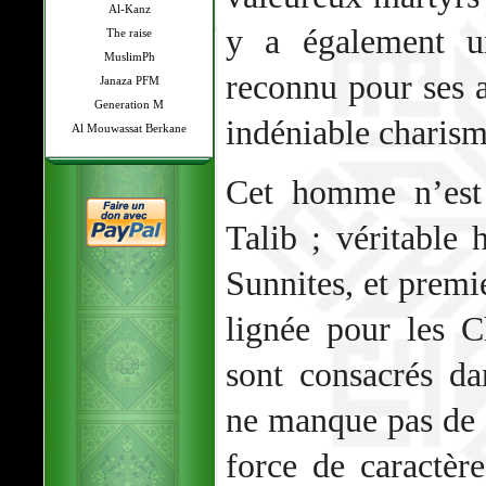
Al-Kanz
y a également 
The raise
MuslimPh
reconnu pour ses a
Janaza PFM
Generation M
indéniable charism
Al Mouwassat Berkane
Cet homme n’est
Talib ; véritable 
Sunnites, et prem
lignée pour les Ch
sont consacrés da
ne manque pas de s
force de caractèr