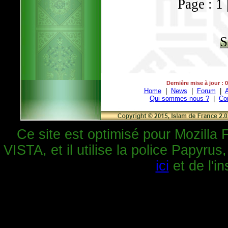
Page : 1 
S
Dernière mise à jour : 
Home
|
News
|
Forum
|
A
Qui sommes-nous ?
|
Co
Ce site est optimisé pour Mozilla 
VISTA, et il utilise la police Papyrus
ici
et de l'in