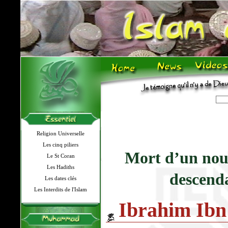
Religion Universelle
Les cinq piliers
Mort d’un nou
Le St Coran
Les Hadiths
descend
Les dates clés
Les Interdits de l'Islam
Ibrahim I