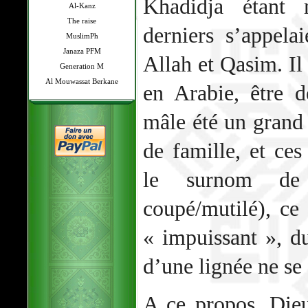
Khadidja étant
Al-Kanz
The raise
derniers s’appela
MuslimPh
Janaza PFM
Allah et Qasim. Il
Generation M
Al Mouwassat Berkane
en Arabie, être 
mâle été un grand
de famille, et ces
le surnom 
coupé/mutilé), ce 
« impuissant », d
d’une lignée ne se 
A ce propos, Dieu