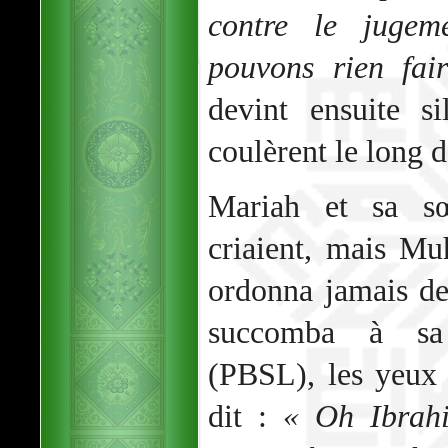
contre le juge
pouvons rien fai
devint ensuite s
coulèrent le long d
Mariah et sa sœ
criaient, mais M
ordonna jamais de
succomba à sa
(PBSL), les yeux 
dit :
« Oh Ibrahi