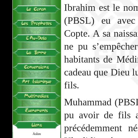
Ibrahim est le n
(PBSL) eu avec
Copte. A sa nais
ne pu s’empêcher
habitants de Médin
cadeau que Dieu lui
fils.
Muhammad (PBSL) 
pu avoir de fils 
précédemment né
Aslim