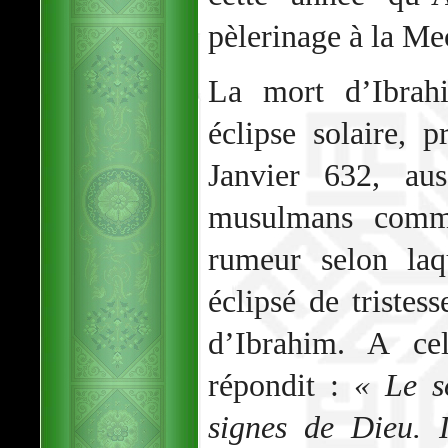
pèlerinage à la Me
La mort d’Ibrah
éclipse solaire, 
Janvier 632, au
musulmans comme
rumeur selon laqu
éclipsé de tristes
d’Ibrahim. A c
répondit :
« Le s
signes de Dieu. I