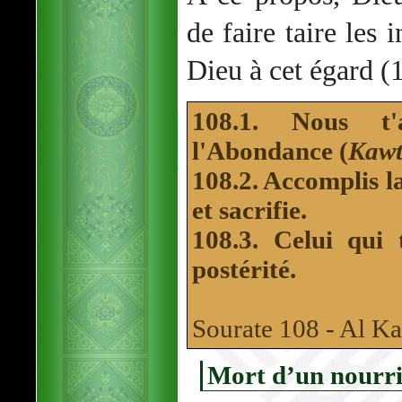
de faire taire les 
Dieu à cet égard (1
108.1. Nous t'
l'Abondance (
Kawt
108.2. Accomplis l
et sacrifie.
108.3. Celui qui 
postérité.
Sourate 108 - Al K
Mort d’un nourri