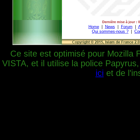
Dernière mise à jour : 
Home
|
News
|
Forum
|
A
Qui sommes-nous ?
|
Co
Ce site est optimisé pour Mozilla 
VISTA, et il utilise la police Papyrus
ici
et de l'in