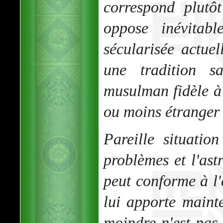
correspond plutô
oppose inévitabl
sécularisée actue
une tradition s
musulman fidèle à 
ou moins étranger
Pareille situatio
problèmes et l'astr
peut conforme à l'e
lui apporte maint
moindre n'est pas 