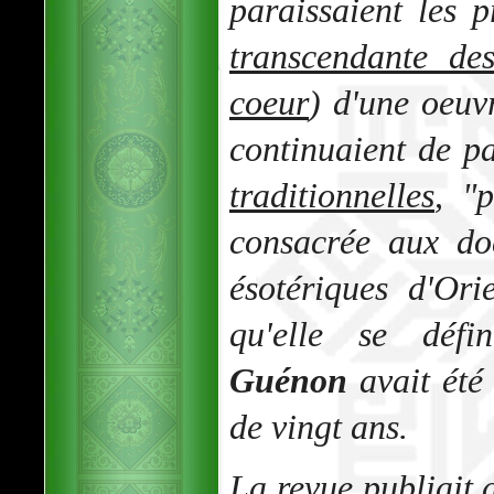
paraissaient les p
transcendante des
coeur
) d'une oeuv
continuaient de pa
traditionnelles
, "
consacrée aux do
ésotériques d'Ori
qu'elle se défin
Guénon
avait été
de vingt ans.
La revue publiait 