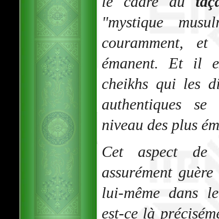
le cadre du
taç
"mystique musu
couramment, et 
émanent. Et il e
cheikhs qui les d
authentiques se
niveau des plus ém
Cet aspect de 
assurément guère 
lui-même dans le
est-ce là précisém