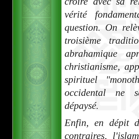
croire avec sa re
vérité fondamen
question. On relè
troisième tradit
abrahamique ap
christianisme, ap
spirituel "monot
occidental ne s
dépaysé.
Enfin, en dépit 
contraires, l'isl