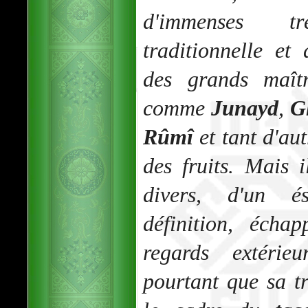
d'immenses trés
traditionnelle et 
des grands maîtr
comme
Junayd
,
G
Rûmî
et tant d'aut
des fruits. Mais i
divers, d'un és
définition, éch
regards extérie
pourtant que sa t