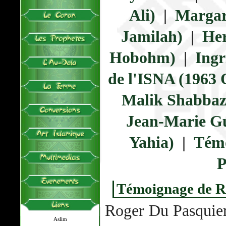
Ali)
|
Margar
Jamilah)
|
He
Hobohm)
|
Ingr
de l'ISNA (1963 
Malik Shabbaz
Jean-Marie G
Yahia)
|
Témo
P
Témoignage de R
Roger Du Pasquier 
Aslim