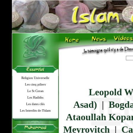
Religion Universelle
Les cinq piliers
Leopold 
Le St Coran
Les Hadiths
Asad)
|
Bogda
Les dates clés
Les Interdits de l'Islam
Ataoullah Kopa
Meyrovitch
|
Ca