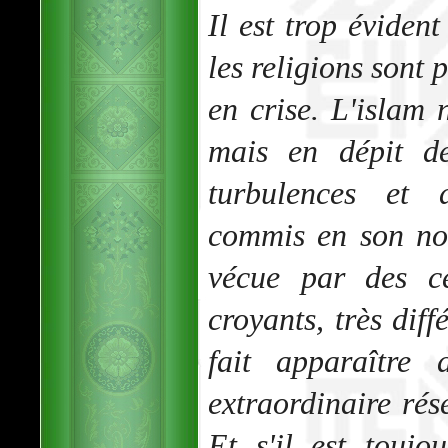
Il est trop éviden
les religions sont 
en crise. L'islam 
mais en dépit d
turbulences et d
commis en son nom
vécue par des ce
croyants, très diff
fait apparaître
extraordinaire rése
Et s'il est toujo