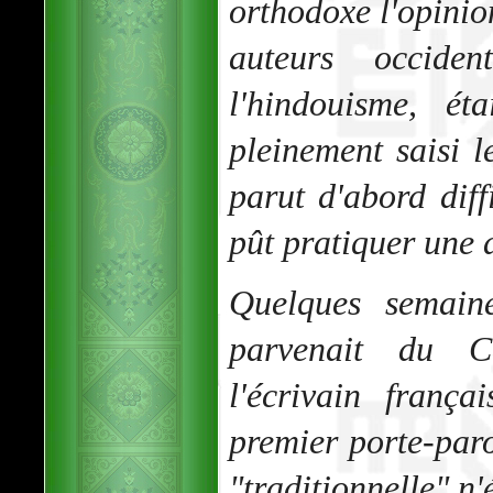
orthodoxe l'opinio
auteurs occide
l'hindouisme, ét
pleinement saisi l
parut d'abord diff
pût pratiquer une a
Quelques semaine
parvenait du C
l'écrivain franç
premier porte-par
"traditionnelle" n'