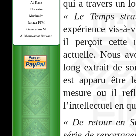
qui a travers un 
Al-Kanz
The raise
« Le Temps stra
MuslimPh
Janaza PFM
expérience vis-à-
Generation M
Al Mouwassat Berkane
il perçoit cette
actuelle. Nous av
long extrait de s
est apparu être 
mesure ou il ref
l’intellectuel en q
« De retour en S
série de reportage