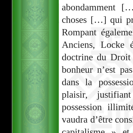
abondamment […]
choses […] qui pr
Rompant égalemen
Anciens, Locke é
doctrine du Droit 
bonheur n’est pas
dans la possess
plaisir, justifi
possession illimi
vaudra d’être con
capitalisme » et