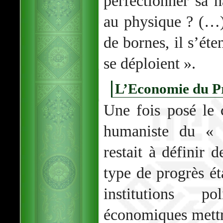
perfectionner sa n
au physique ? (…)
de bornes, il s’ét
se déploient ».
L’Economie du P
Une fois posé le 
humaniste du « P
restait à définir 
type de progrès éta
institutions po
économiques mettr