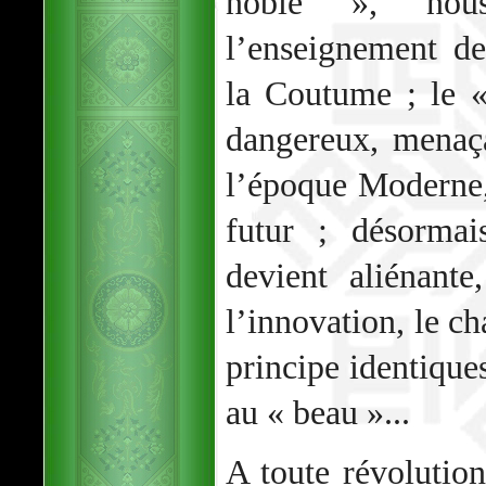
noble », nou
l’enseignement de
la Coutume ; le 
dangereux, menaç
l’époque Moderne, 
futur ; désormai
devient aliénant
l’innovation, le c
principe identiques
au « beau »...
A toute révolutio