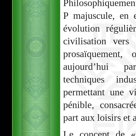
Philosophiquement
P majuscule, en 
évolution réguli
civilisation ver
prosaïquement, 
aujourd’hui pa
techniques indus
permettant une v
pénible, consacr
part aux loisirs et 
Le concept de «