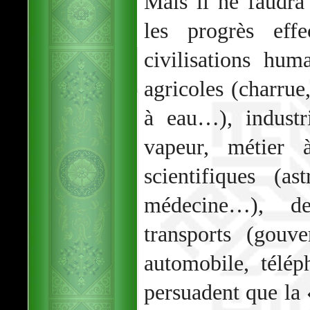
Mais il ne faudr
les progrès effe
civilisations hu
agricoles (charrue
à eau…), industr
vapeur, métier 
scientifiques (a
médecine…), de
transports (gouve
automobile, télé
persuadent que la 