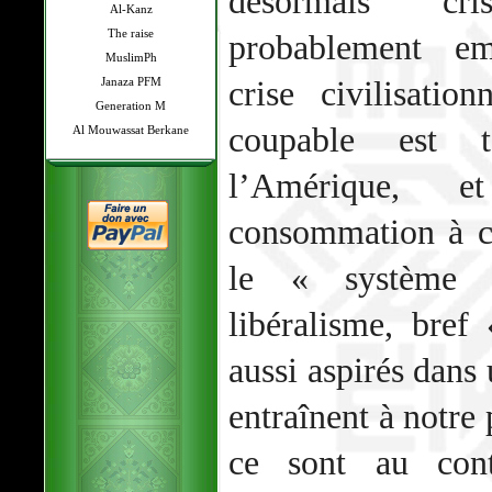
désormais cr
Al-Kanz
The raise
probablement em
MuslimPh
crise civilisatio
Janaza PFM
Generation M
coupable est t
Al Mouwassat Berkane
l’Amérique, 
consommation à cr
le « système »
libéralisme, bref
aussi aspirés dans 
entraînent à notre 
ce sont au cont