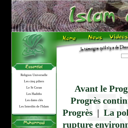
Religion Universelle
Les cinq piliers
Avant le Prog
Le St Coran
Les Hadiths
Progrès contin
Les dates clés
Les Interdits de l'Islam
Progrès
|
La pol
rupture environ