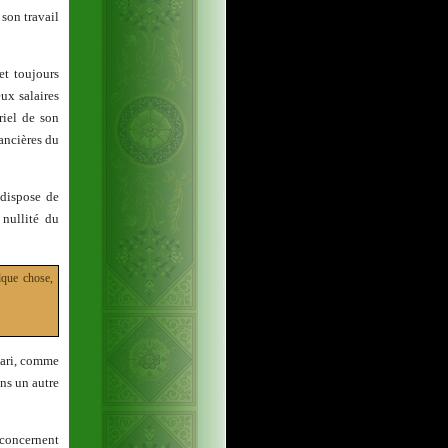
son travail
et toujours
eux salaires
riel de son
nancières du
 dispose de
 nullité du
lque chose,
mari, comme
ans un autre
 concernent