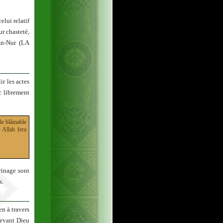
elui relatif
r chasteté,
An-Nur (LA
r les actes
c librement
 le blâmable
 Allah fera
rinage sont
s.
n à travers
devant Dieu