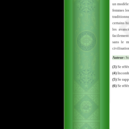
un modèle 
femmes leu
tradition
certains h
les avanc
facilement
sans le m
civilisatio
Auteur:
So
(3)
Se référ
(4)
Incombe 
(5)
Se rapp
(6)
Se référ