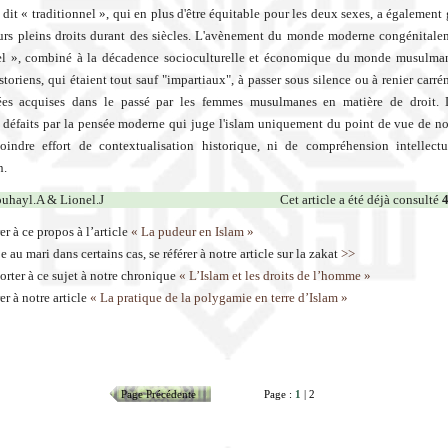
dit « traditionnel », qui en plus d'être équitable pour les deux sexes, a également 
rs pleins droits durant des siècles. L'avènement du monde moderne congénitale
nel », combiné à la décadence socioculturelle et économique du monde musulma
istoriens, qui étaient tout sauf "impartiaux", à passer sous silence ou à renier carr
ées acquises dans le passé par les femmes musulmanes en matière de droit. 
 défaits par la pensée moderne qui juge l'islam uniquement du point de vue de n
oindre effort de contextualisation historique, ni de compréhension intellect
n.
uhayl.A & Lionel.J
Cet article a été déjà consulté
er à ce propos à l’article
« La pudeur en Islam »
au mari dans certains cas, se référer à notre article sur la zakat
>>
orter à ce sujet à notre chronique
« L’Islam et les droits de l’homme »
er à notre article
« La pratique de la polygamie en terre d’Islam »
Page Précédente
Page :
1
| 2