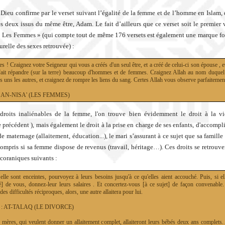
, Dieu confirme par le verset suivant l’égalité de la femme et de l’homme en Islam, 
les deux issus du même être, Adam. Le fait d’ailleurs que ce verset soit le premier 
« Les Femmes » (qui compte tout de même 176 versets est également une marque for
urelle des sexes retrouvée) :
 ! Craignez votre Seigneur qui vous a créés d'un seul être, et a créé de celui-ci son épouse , e
fait répandre (sur la terre) beaucoup d'hommes et de femmes. Craignez Allah au nom duque
s uns les autres, et craignez de rompre les liens du sang. Certes Allah vous observe parfaitemen
4 : AN-NISA' (LES FEMMES)
droits inaliénables de la femme, l'on trouve bien évidemment le droit à la vi
 précédent ), mais également le droit à la prise en charge de ses enfants, d'accompli
de maternage (allaitement, éducation...), le mari s’assurant à ce sujet que sa famil
compris si sa femme dispose de revenus (travail, héritage…). Ces droits se retrouven
 coraniques suivants :
lle sont enceintes, pourvoyez à leurs besoins jusqu'à ce qu'elles aient accouché. Puis, si ell
né] de vous, donnez-leur leurs salaires . Et concertez-vous [à ce sujet] de façon convenable.
des difficultés réciproques, alors, une autre allaitera pour lui.
65 : AT-TALAQ (LE DIVORCE)
s mères, qui veulent donner un allaitement complet, allaiteront leurs bébés deux ans complets