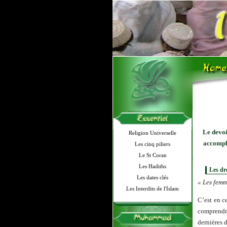
Le devoi
Religion Universelle
accompl
Les cinq piliers
Le St Coran
Les Hadiths
Les dr
Les dates clés
« Les femm
Les Interdits de l'Islam
C’est en c
comprendr
dernières d