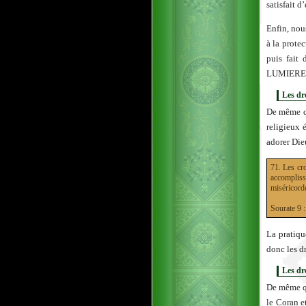
satisfait 
Enfin, nou
à la prote
puis fait
LUMIERE
Les dr
De même qu
religieux 
adorer Dieu
71. Les cro
accompliss
miséricorde
Sourate 
La pratiqu
donc les dr
Les dr
De même qu
le Coran e