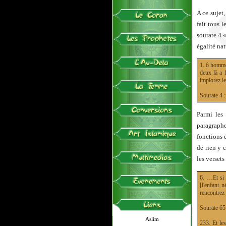
A ce sujet
fait tous 
sourate 4 
égalité nat
1. ô hommes
deux là a 
implorez le
Sourate 
Parmi les 
paragraphe
fonctions 
de rien y 
les versets
6. …Et si e
[l'enfant 
rencontrez 
Sourate 
Aslim
233. Et le