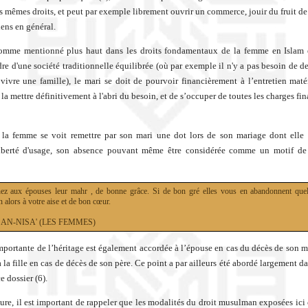
s mêmes droits, et peut par exemple librement ouvrir un commerce, jouir du fruit de 
iens en général.
comme mentionné plus haut dans les droits fondamentaux de la femme en Islam 
dre d'une société traditionnelle équilibrée (où par exemple il n'y a pas besoin de d
 vivre une famille), le mari se doit de pourvoir financièrement à l’entretien maté
la mettre définitivement à l'abri du besoin, et de s’occuper de toutes les charges fi
la femme se voit remettre par son mari une dot lors de son mariage dont elle
 liberté d'usage, son absence pouvant même être considérée comme un motif de
ez aux épouses leur mahr , de bonne grâce. Si de bon gré elles vous en abandonnent que
 alors à votre aise et de bon cœur.
4 : AN-NISA' (LES FEMMES)
mportante de l’héritage est également accordée à l’épouse en cas du décès de son 
à la fille en cas de décès de son père. Ce point a par ailleurs été abordé largement d
ce dossier (6).
ure, il est important de rappeler que les modalités du droit musulman exposées ici