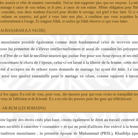
e les nourrir et vêtir de manière convenable. Nul ne doit supporter plus que ses moyens. La mè
ommage à cause de son enfant, ni le père, à cause de son enfant. Même obligation pour l'hérit
e consultés, tous deux tombent d'accord pour décider le sevrage, nul grief à leur faire. Et si
 enfants en nourrice, nul grief à vous faire non plus, à condition que vous acquittiez la 
conformément à l'usage. Et craignez Allah, et sachez qu'Allah observe ce que vous faites.
2 : Al-BAQARAH (LA VACHE)
musulmane possède également comme droit fondamental celui de recevoir une
 pour lui permettre de s’élever intellectuellement et aussi de connaître les précepte
et d’être de ce fait le meilleur soutien qui puisse être pour son futur époux et ses enf
 concernant le choix de l’époux, celui-ci est laissé à la liberté de la femme, cette de
berté d’accepter ou de refuser toute demande de mariage lui ayant été faite. Le c
 ainsi une qualité essentielle pour le mariage en islam, comme rapporté à traver
i Ses signes Il a créé de vous, pour vous, des épouses pour que vous viviez en tranquillité avec
 vous de l'affection et de la bonté. Il y a en cela des preuves pour des gens qui réfléchissent.
30 : AR-RUM (LES ROMAINS)
ite lignée des droits cités plus haut, citons également le droit au travail contesté 
nes sociétés à caractère « coutumier » et qui ne peut d'ailleurs être enlevé à la femm
la tradition musulmane ; la première épouse de Muhammad (PBSL), Khadîdja (qu