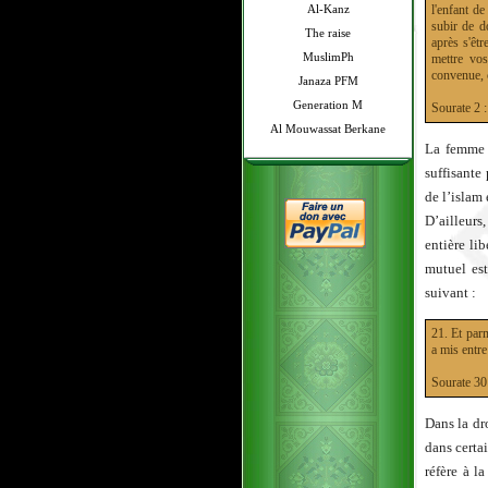
Al-Kanz
l'enfant d
subir de d
The raise
après s'êtr
MuslimPh
mettre vos
convenue, 
Janaza PFM
Generation M
Sourate 
Al Mouwassat Berkane
La femme 
suffisante
de l’islam 
D’ailleurs,
entière li
mutuel est
suivant :
21. Et parm
a mis entre
Sourate 
Dans la dro
dans certai
réfère à 