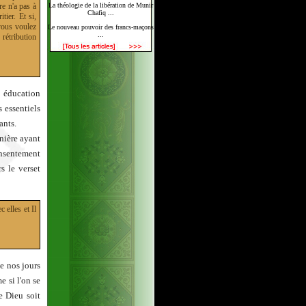
re n'a pas à
La théologie de la libération de Munir
Chafiq ...
ier. Et si,
 vous voulez
Le nouveau pouvoir des francs-maçons
...
rétribution
 éducation
s essentiels
ants.
rnière ayant
onsentement
s le verset
 elles et Il
de nos jours
e si l'on se
e Dieu soit