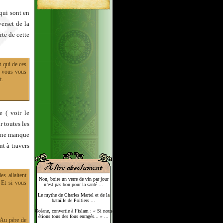
qui sont en
verset de la
te de cette
t qui de ces
l vous vous
t.
e ( voir le
r toutes les
le ne manque
t à travers
es allaitent
Non, boire un verre de vin par jour
 Et si vous
n’est pas bon pour la santé ...
Le mythe de Charles Martel et de la
bataille de Poitiers ...
Océane, convertie à l’islam : « Si nous
étions tous des fous enragés... » ...
. Au père de