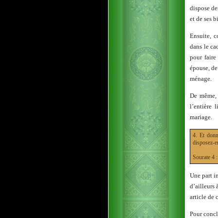
dispose de
et de ses b
Ensuite, 
dans le ca
pour faire
épouse, de 
ménage.
De même, 
l’entière
mariage.
4. Et donn
disposez-en
Sourate 
Une part i
d’ailleurs 
article de 
Pour concl