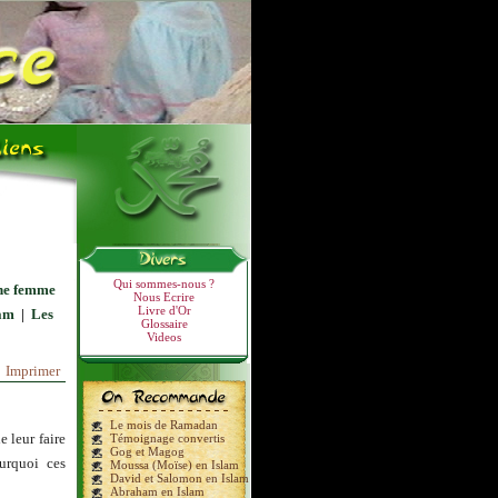
Qui sommes-nous ?
une femme
Nous Ecrire
Livre d'Or
lam
|
Les
Glossaire
Videos
Imprimer
Le mois de Ramadan
 leur faire
Témoignage convertis
Gog et Magog
urquoi ces
Moussa (Moïse) en Islam
David et Salomon en Islam
Abraham en Islam