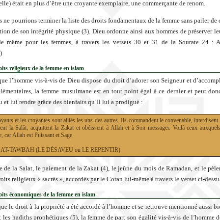
d’elle) était en plus d’être une croyante exemplaire, une commerçante de renom.
s ne pourrions terminer la liste des droits fondamentaux de la femme sans parler de c
ction de son intégrité physique (3). Dieu ordonne ainsi aux hommes de préserver leu
 de même pour les femmes, à travers les versets 30 et 31 de la Sourate 24 : 
)
oits religieux de la femme en islam
e l’homme vis-à-vis de Dieu dispose du droit d’adorer son Seigneur et d’accompli
élémentaires, la femme musulmane est en tout point égal à ce dernier et peut don
 et lui rendre grâce des bienfaits qu’Il lui a prodigué :
yants et les croyantes sont alliés les uns des autres. Ils commandent le convenable, interdisent
ent la Salât, acquittent la Zakat et obéissent à Allah et à Son messager. Voilà ceux auxquels
, car Allah est Puissant et Sage.
9 : AT-TAWBAH (LE DÉSAVEU ou LE REPENTIR)
e de la Salat, le paiement de la Zakat (4), le jeûne du mois de Ramadan, et le pèle
oits religieux « sacrés », accordés par le Coran lui-même à travers le verset ci-dessu
oits économiques de la femme en islam
e le droit à la propriété a été accordé à l’homme et se retrouve mentionné aussi bie
t les hadiths prophétiques (5), la femme de part son égalité vis-à-vis de l’homme 