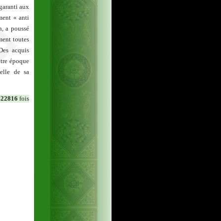
garanti aux
ment « anti
n, a poussé
ément toutes
Des acquis
otre époque
uelle de sa
422816
fois