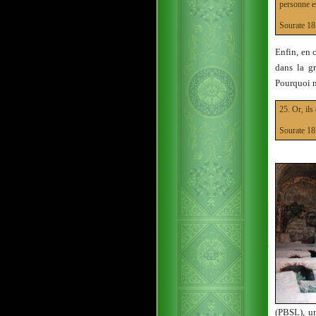
personne e
Sourate 
Enfin, en 
dans la gr
Pourquoi n
25. Or, ils
Sourate 
(PBSL), u