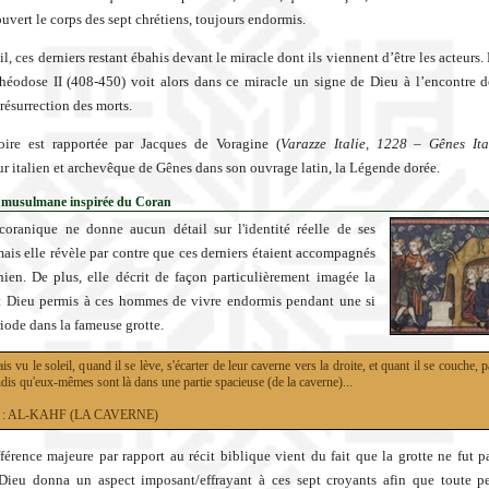
ouvert le corps des sept chrétiens, toujours endormis.
il, ces derniers restant ébahis devant le miracle dont ils viennent d’être les acteurs
héodose II (408-450) voit alors dans ce miracle un signe de Dieu à l’encontre 
 résurrection des morts.
toire est rapportée par Jacques de Voragine (
Varazze Italie, 1228 – Gênes Ita
r italien et archevêque de Gênes dans son ouvrage latin, la Légende dorée.
 musulmane inspirée du Coran
 coranique ne donne aucun détail sur l'identité réelle de ses
is elle révèle par contre que ces derniers étaient accompagnés
hien. De plus, elle décrit de façon particulièrement imagée la
t Dieu permis à ces hommes de vivre endormis pendant une si
iode dans la fameuse grotte.
is vu le soleil, quand il se lève, s'écarter de leur caverne vers la droite, et quant il se couche, p
dis qu'eux-mêmes sont là dans une partie spacieuse (de la caverne)...
18 : AL-KAHF (LA CAVERNE)
fférence majeure par rapport au récit biblique vient du fait que la grotte ne fut 
Dieu donna un aspect imposant/effrayant à ces sept croyants afin que toute p