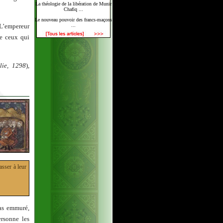
La théologie de la libération de Munir
Chafiq ...
Le nouveau pouvoir des francs-maçons
. L’empereur
...
de ceux qui
lie, 1298
),
asser à leur
pas emmuré,
ersonne les