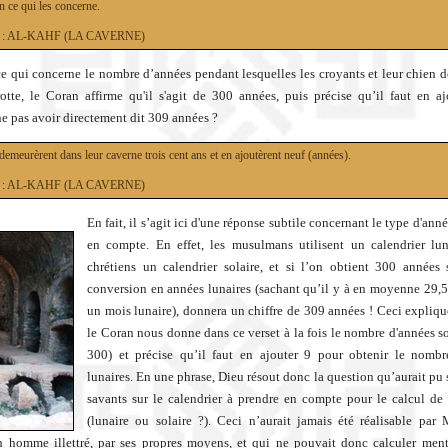
n ce qui les concerne.
18 : AL-KAHF (LA CAVERNE)
ce qui concerne le nombre d’années pendant lesquelles les croyants et leur chien 
otte, le Coran affirme qu'il s'agit de 300 années, puis précise qu’il faut en aj
e pas avoir directement dit 309 années ?
 demeurèrent dans leur caverne trois cent ans et en ajoutèrent neuf (années).
18 : AL-KAHF (LA CAVERNE)
En fait, il s’agit ici d'une réponse subtile concernant le type d'ann
en compte. En effet, les musulmans utilisent un calendrier lun
chrétiens un calendrier solaire, et si l’on obtient 300 années s
conversion en années lunaires (sachant qu’il y à en moyenne 29,5
un mois lunaire), donnera un chiffre de 309 années ! Ceci expliq
le Coran nous donne dans ce verset à la fois le nombre d'années sol
300) et précise qu’il faut en ajouter 9 pour obtenir le nombr
lunaires. En une phrase, Dieu résout donc la question qu’aurait pu 
savants sur le calendrier à prendre en compte pour le calcul de
(lunaire ou solaire ?). Ceci n’aurait jamais été réalisable p
n homme illettré, par ses propres moyens, et qui ne pouvait donc calculer men