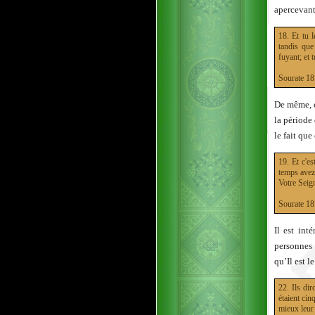
apercevant
18. Et tu l
tandis que 
fuyant; et 
Sourate 
De même, c
la période 
le fait que
19. Et c'e
temps avez-
Votre Seig
Sourate 
Il est int
personnes 
qu’Il est l
22. Ils dir
étaient cin
mieux leur 