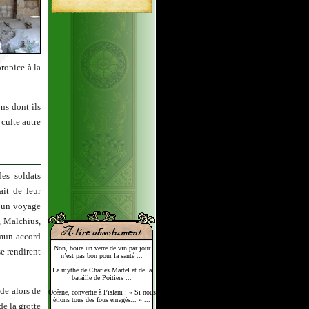
ropice à la
ons dont ils
 culte autre
des soldats
ait de leur
r un voyage
, Malchius,
mmun accord
Non, boire un verre de vin par jour
se rendirent
n’est pas bon pour la santé ...
Le mythe de Charles Martel et de la
bataille de Poitiers ...
ide alors de
Océane, convertie à l’islam : « Si nous
étions tous des fous enragés... » ...
e la grotte