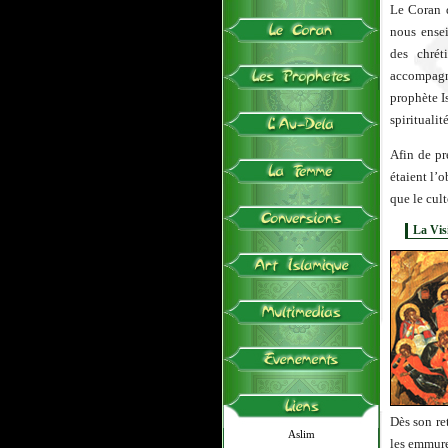
Le Coran d
nous ense
des chrét
accompagn
prophète I
spirituali
Afin de pr
étaient l’
que le cul
La Vis
Dès son ret
Aslim
les emmure