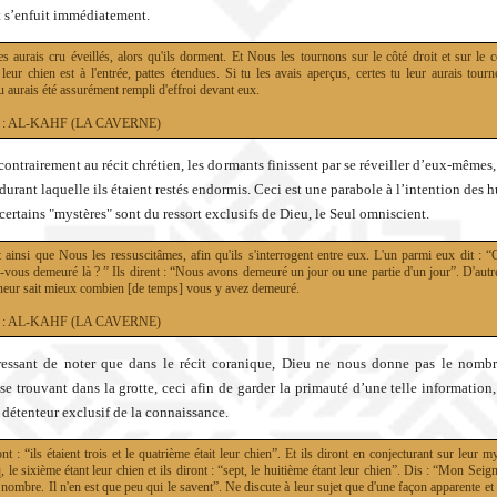
 s’enfuit immédiatement.
es aurais cru éveillés, alors qu'ils dorment. Et Nous les tournons sur le côté droit et sur le 
leur chien est à l'entrée, pattes étendues. Si tu les avais aperçus, certes tu leur aurais tour
tu aurais été assurément rempli d'effroi devant eux.
18 : AL-KAHF (LA CAVERNE)
ontrairement au récit chrétien, les dormants finissent par se réveiller d’eux-mêmes,
durant laquelle ils étaient restés endormis. Ceci est une parabole à l’intention des 
 certains "mystères" sont du ressort exclusifs de Dieu, le Seul omniscient.
st ainsi que Nous les ressuscitâmes, afin qu'ils s'interrogent entre eux. L'un parmi eux dit :
vous demeuré là ? ” Ils dirent : “Nous avons demeuré un jour ou une partie d'un jour”. D'autre
neur sait mieux combien [de temps] vous y avez demeuré.
18 : AL-KAHF (LA CAVERNE)
éressant de noter que dans le récit coranique, Dieu ne nous donne pas le nomb
se trouvant dans la grotte, ceci afin de garder la primauté d’une telle information,
e détenteur exclusif de la connaissance.
ont : “ils étaient trois et le quatrième était leur chien”. Et ils diront en conjecturant sur leur my
q, le sixième étant leur chien et ils diront : “sept, le huitième étant leur chien”. Dis : “Mon Seig
nombre. Il n'en est que peu qui le savent”. Ne discute à leur sujet que d'une façon apparente et