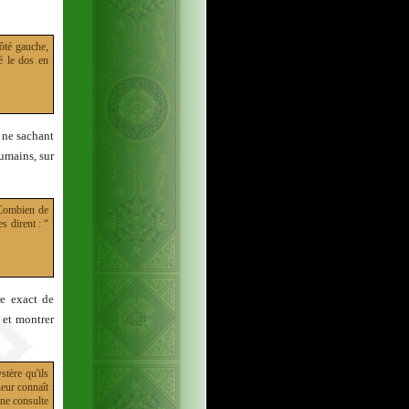
côté gauche,
né le dos en
 ne sachant
humains, sur
 “Combien de
s dirent : “
re exact de
 et montrer
stère qu'ils
neur connaît
 ne consulte