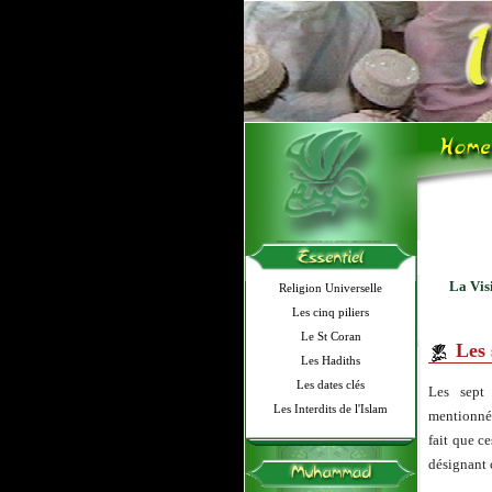
La Visi
Religion Universelle
Les cinq piliers
Le St Coran
Les
Les Hadiths
Les dates clés
Les sept
Les Interdits de l'Islam
mentionnés
fait que c
désignant 