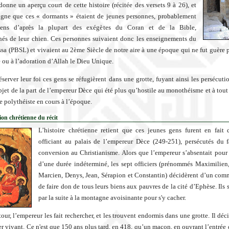
onne un aperçu court de cette histoire (récitée des versets 9 à 26), et
igne que ces « dormants » étaient de jeunes personnes, probablement
iens d’après la plupart des exégètes du Coran et de la Bible,
és de leur chien. Ces personnes suivaient donc les enseignements du
ssa (PBSL) et vivaient au 2ème Siècle de notre aire à une époque qui ne fut guère p
té ou à l’adoration d’Allah le Dieu Unique.
éserver leur foi ces gens se réfugièrent dans une grotte, fuyant ainsi les persécuti
objet de la part de l’empereur Dèce qui été plus qu’hostile au monothéisme et à tout
te polythéiste en cours à l’époque.
ion chrétienne du récit
L’histoire chrétienne retient que ces jeunes gens furent en fait 
officiant au palais de l’empereur Dèce (249-251), persécutés du f
conversion au Christianisme. Alors que l’empereur s’absentait pou
d’une durée indéterminé, les sept officiers (prénommés Maximilien
Marcien, Denys, Jean, Sérapion et Constantin) décidèrent d’un co
de faire don de tous leurs biens aux pauvres de la cité d’Ephèse. Ils 
par la suite à la montagne avoisinante pour s'y cacher.
our, l’empereur les fait rechercher, et les trouvent endormis dans une grotte. Il déc
r vivant. Ce n'est que 150 ans plus tard, en 418, qu’un maçon, en ouvrant l’entrée d