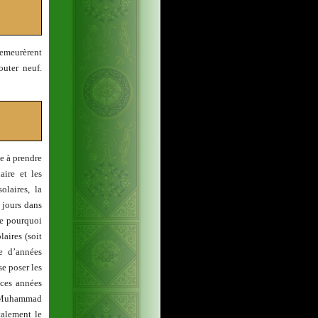
demeurèrent
outer neuf.
ée à prendre
aire et les
olaires, la
 jours dans
ue pourquoi
aires (soit
e d’années
se poser les
 ces années
ar Muhammad
talement le