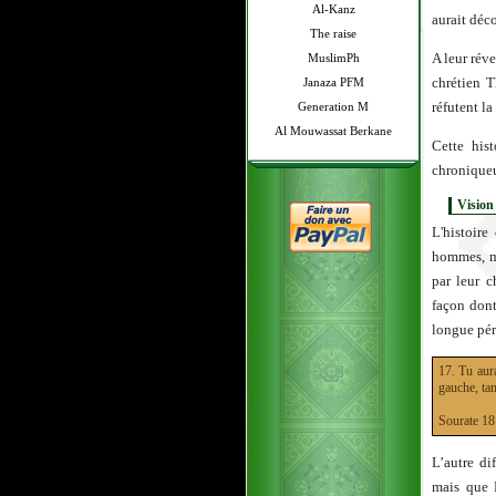
Al-Kanz
aurait déc
The raise
A leur réve
MuslimPh
chrétien T
Janaza PFM
réfutent la
Generation M
Al Mouwassat Berkane
Cette his
chroniqueu
Vision
L'histoire
hommes, ma
par leur c
façon don
longue pér
17. Tu aura
gauche, tan
Sourate 
L’autre di
mais que 