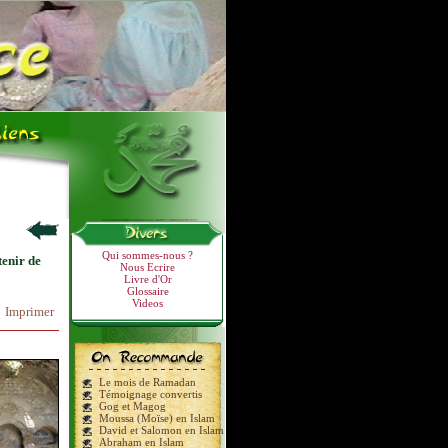
Qui sommes-nous ?
tenir de
Nous Ecrire
Livre d'Or
Glossaire
Videos
Imprimer
Le mois de Ramadan
Témoignage convertis
Gog et Magog
Moussa (Moïse) en Islam
David et Salomon en Islam
Abraham en Islam