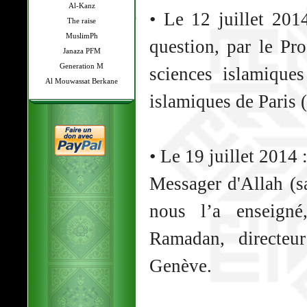
Al-Kanz
• Le 12 juillet 20
The raise
MuslimPh
question, par le P
Janaza PFM
Generation M
sciences islamique
Al Mouwassat Berkane
islamiques de Paris 
• Le 19 juillet 2014 
Messager d'Allah (s
nous l’a enseigné
Ramadan, directeu
Genève.