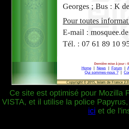
Georges ; Bus : K de
Pour toutes informat
E-mail : mosquee.d
Tél. : 07 61 89 10 9
Dernière mise à jour : 
Home
|
News
|
Forum
|
A
Qui sommes-nous ?
|
Co
Ce site est optimisé pour Mozilla 
VISTA, et il utilise la police Papyrus
ici
et de l'in