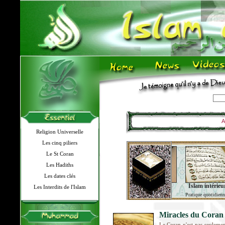
A
Religion Universelle
Les cinq piliers
Le St Coran
Les Hadiths
Les dates clés
Dossier du Mois
Vidéothèque
"Ses miracles"
Islam intérieu
Les Interdits de l'Islam
Dernier Dossier...
Débats, conférences...
"Personnages Coran"
Pratique quotidienn
Miracles du Coran
Le Coran n'est pas seulement