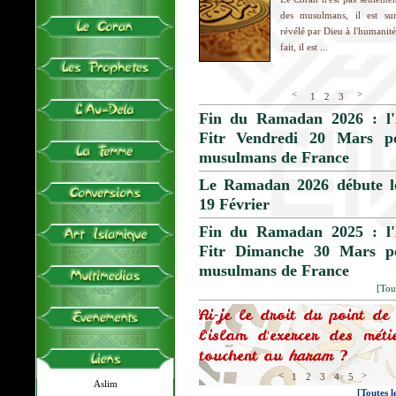
des musulmans, il est sur
révélé par Dieu à l'humanité
fait, il est ...
<
>
1
2
3
Fin du Ramadan 2026 : l'
Fitr Vendredi 20 Mars p
musulmans de France
Le Ramadan 2026 débute l
19 Février
Fin du Ramadan 2025 : l'
Fitr Dimanche 30 Mars p
musulmans de France
[Tout
uoi dites vous que Yussuf
Ai-je le droit du point de
) était juif alors que le
l'islam d'exercer des méti
dit qu'il fut musulman ?
touchent au
haram
?
<
>
1
2
3
4
5
Aslim
[Toutes l