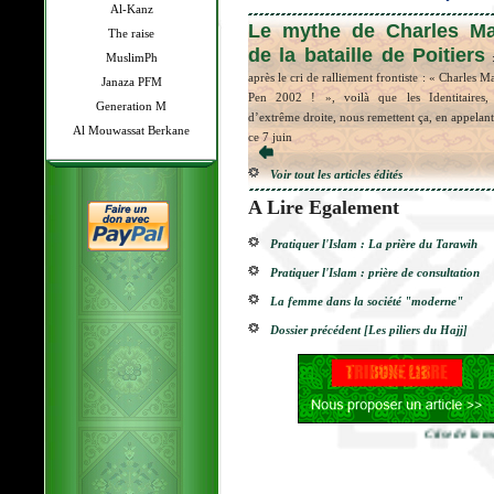
Al-Kanz
boire un verre de vin par
Le mythe de Charles Mar
The raise
’est pas bon pour la santé
de la bataille de Poitiers
MuslimPh
:
:
 étude sur la fréquence et l’impact de la
après le cri de ralliement frontiste : « Charles M
Janaza PFM
on d’alcool conteste une nouvelle fois l’idée
Pen 2002 ! », voilà que les Identitaires
Generation M
lle une faible dose d’alcool au quotidien puisse
d’extrême droite, nous remettent ça, en appelant
Al Mouwassat Berkane
ue pour la santé. Auc
ce 7 juin
Voir tout les articles édités
A Lire Egalement
Pratiquer l'Islam : La prière du Tarawih
Pratiquer l'Islam : prière de consultation
La femme dans la société "moderne"
Dossier précédent [Les piliers du Hajj]
Crise de la masc