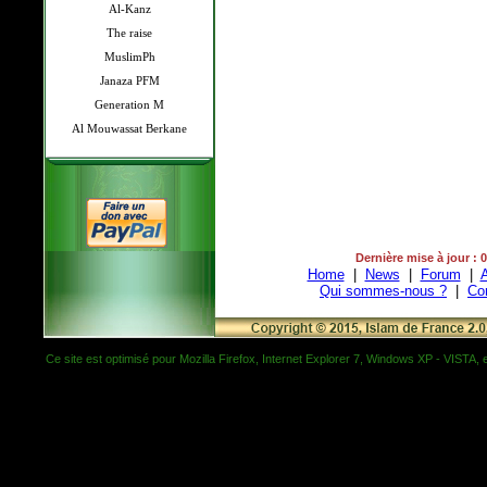
Al-Kanz
The raise
MuslimPh
Janaza PFM
Generation M
Al Mouwassat Berkane
Dernière mise à jour : 
Home
|
News
|
Forum
|
A
Qui sommes-nous ?
|
Co
Ce site est optimisé pour Mozilla Firefox, Internet Explorer 7, Windows XP - VISTA, et 