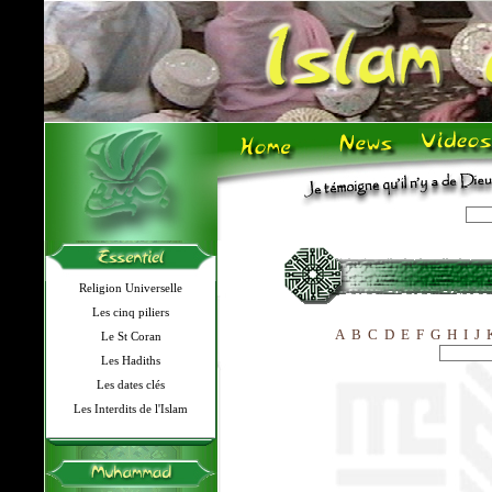
Religion Universelle
Les cinq piliers
A
B
C
D
E
F
G
H
I
J
Le St Coran
Les Hadiths
Les dates clés
Les Interdits de l'Islam