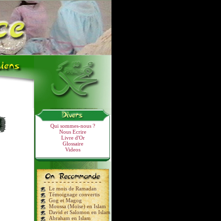
Qui sommes-nous ?
Nous Ecrire
Livre d'Or
Glossaire
Videos
Le mois de Ramadan
Témoignage convertis
Gog et Magog
Moussa (Moïse) en Islam
David et Salomon en Islam
Abraham en Islam