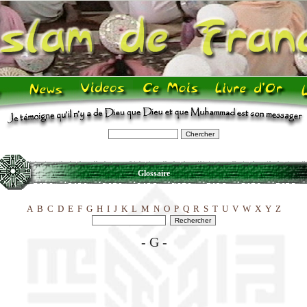
Glossaire
A
B
C
D
E
F
G
H
I
J
K
L
M
N
O
P
Q
R
S
T
U
V
W
X
Y
Z
- G -