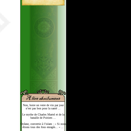
Non, boire un verre de vin par jour
n’est pas bon pour la santé ...
Le mythe de Charles Martel et de la
bataille de Poitiers ...
Océane, convertie à l’islam : « Si nous
étions tous des fous enragés... » ...