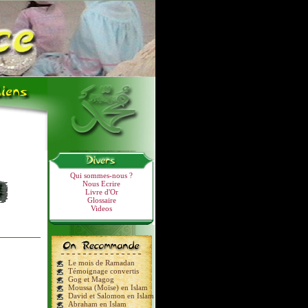
Qui sommes-nous ?
Nous Ecrire
Livre d'Or
Glossaire
Videos
Le mois de Ramadan
Témoignage convertis
Gog et Magog
Moussa (Moïse) en Islam
David et Salomon en Islam
Abraham en Islam