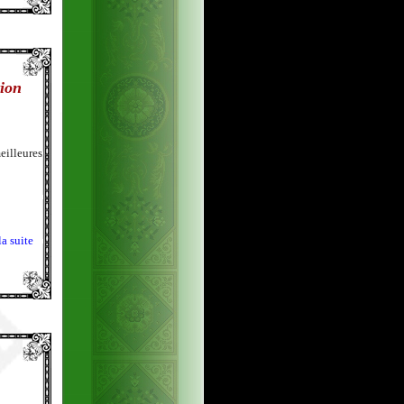
tion
eilleures
la suite