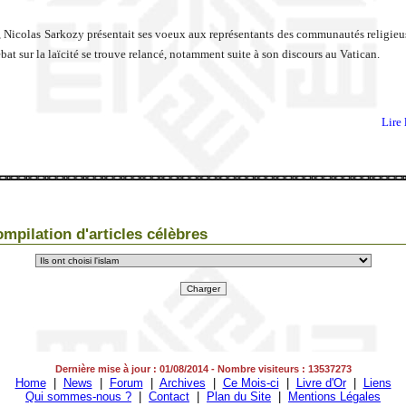
, Nicolas Sarkozy présentait ses voeux aux représentants des communautés religieus
bat sur la laïcité se trouve relancé, notamment suite à son discours au Vatican.
Lire 
mpilation d'articles célèbres
Dernière mise à jour : 01/08/2014 - Nombre visiteurs : 13537273
Home
|
News
|
Forum
|
Archives
|
Ce Mois-ci
|
Livre d'Or
|
Liens
Qui sommes-nous ?
|
Contact
|
Plan du Site
|
Mentions Légales