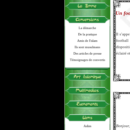
Un foo
La démarche
Il s’appe
De la pratique
football
Amis de l'islam
disposit
Ils sont musulmans
éclairé e
Des articles de presse
Témoignages de convertis
Bonjour,
Aslim