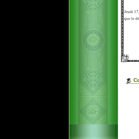
Jeudi 17
que le dé
Co