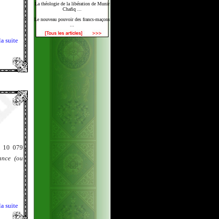
La théologie de la libération de Munir
Chafiq ...
Le nouveau pouvoir des francs-maçons
...
la suite
r 10 079
ance (ou
la suite