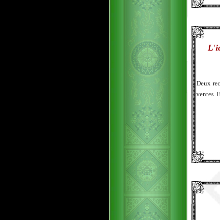
L'i
Deux rec
ventes. 