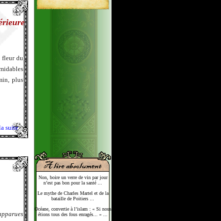
érieure
e fleur du
rmidables
min, plus
la suite
Non, boire un verre de vin par jour
n’est pas bon pour la santé ...
Le mythe de Charles Martel et de la
bataille de Poitiers ...
Océane, convertie à l’islam : « Si nous
apparues
étions tous des fous enragés... » ...