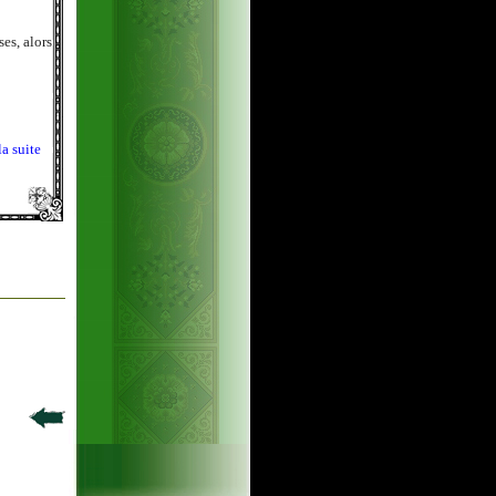
es, alors
la suite