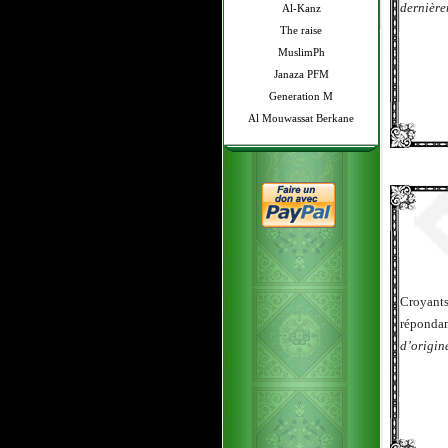
dernièrem
Al-Kanz
The raise
MuslimPh
Janaza PFM
Generation M
Al Mouwassat Berkane
Croyants
réponda
d’origin