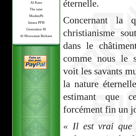
éternelle.
Al-Kanz
The raise
MuslimPh
Concernant la q
Janaza PFM
Generation M
christianisme sout
Al Mouwassat Berkane
dans le châtimen
comme nous le s
voit les savants m
la nature éternell
estimant que ce
forcément fin un j
« Il est vrai que 