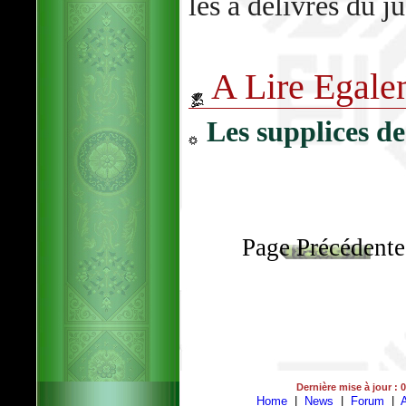
les a délivrés du j
A Lire Egale
Les supplices de
Page Précédente
Dernière mise à jour : 
Home
|
News
|
Forum
|
A