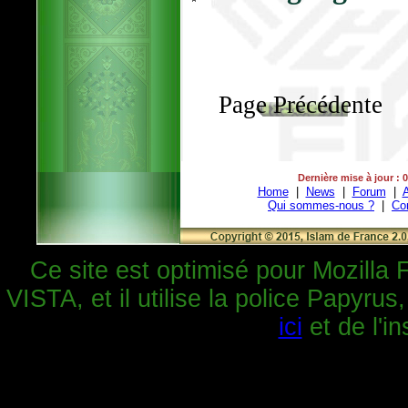
Page Précédente
Dernière mise à jour : 
Home
|
News
|
Forum
|
A
Qui sommes-nous ?
|
Co
Ce site est optimisé pour Mozilla 
VISTA, et il utilise la police Papyrus
ici
et de l'in