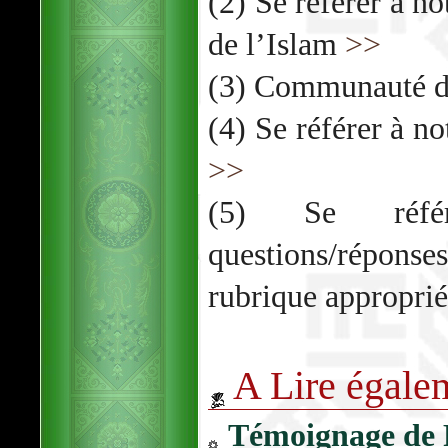
(2) Se référer à not
de l’Islam
>>
(3) Communauté d
(4) Se référer à no
>>
(5) Se réfé
questions/répon
rubrique appropri
A Lire égale
Témoignage de