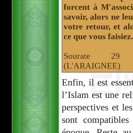
forcent à M'associ
savoir, alors ne le
votre retour, et a
ce que vous faisiez.
Sourate 29
(L'ARAIGNEE)
Enfin, il est essen
l’Islam est une rel
perspectives et le
sont compatibles
époque. Reste au