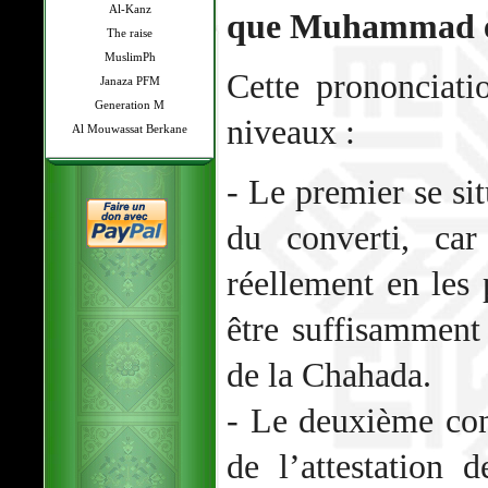
Al-Kanz
que Muhammad e
The raise
MuslimPh
Cette prononciati
Janaza PFM
Generation M
niveaux :
Al Mouwassat Berkane
- Le premier se si
du converti, car
réellement en les 
être suffisamment
de la Chahada.
- Le deuxième con
de l’attestation