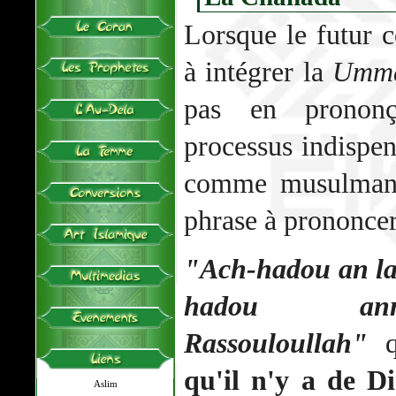
Lorsque le futur c
à intégrer la
Umm
pas en prono
processus indispen
comme musulman à
phrase à prononcer
"Ach-hadou an la 
hadou an
Rassouloullah"
q
qu'il n'y a de Di
Aslim