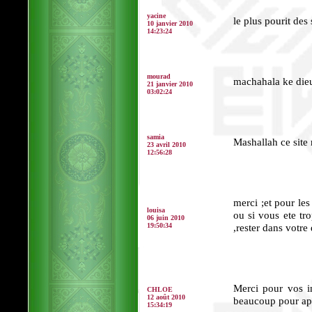
yacine
le plus pourit des 
10 janvier 2010
14:23:24
mourad
machahala ke dieu
21 janvier 2010
03:02:24
samia
Mashallah ce site
23 avril 2010
12:56:28
merci ;et pour le
louisa
ou si vous ete t
06 juin 2010
19:50:34
,rester dans votre 
Merci pour vos in
CHLOE
12 août 2010
beaucoup pour app
15:34:19