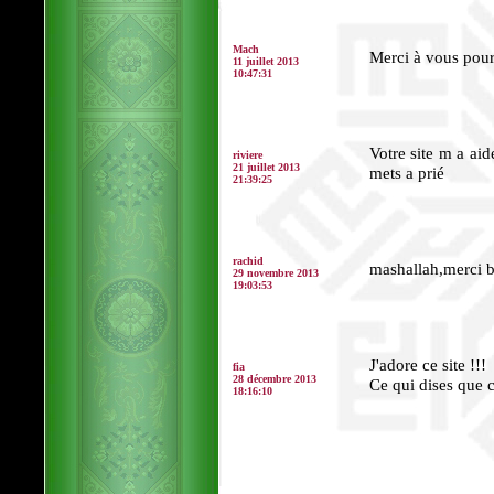
Mach
Merci à vous pour 
11 juillet 2013
10:47:31
Votre site m a aid
riviere
21 juillet 2013
mets a prié
21:39:25
rachid
mashallah,merci be
29 novembre 2013
19:03:53
J'adore ce site !!!
fia
28 décembre 2013
Ce qui dises que c
18:16:10