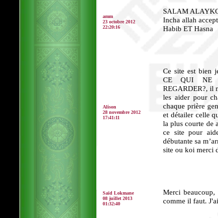
SALAM ALAYK
amm
Incha allah accept
23 octobre 2012
22:20:16
Habib ET Hasna
Ce site est bien
CE QUI NE 
REGARDER?, il ma
les aider pour ch
chaque prière genr
Alison
28 novembre 2012
et détailer celle 
17:41:11
la plus courte de a
ce site pour ai
débutante sa m’arr
site ou koi merci 
Merci beaucoup, 
Saïd Lokmane
08 juillet 2013
comme il faut. J'a
01:32:40