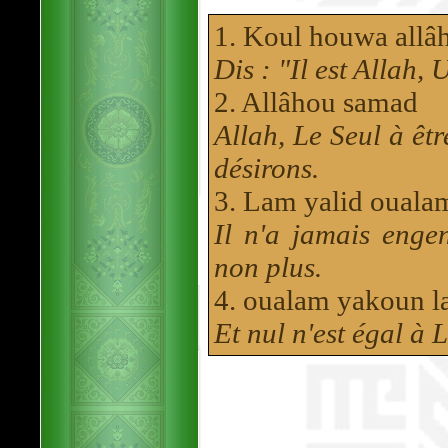
1. Koul houwa allâ
Dis : "Il est Allah, 
2. Allâhou samad
Allah, Le Seul à êt
désirons.
3. Lam yalid ouala
Il n'a jamais enge
non plus.
4. oualam yakoun 
Et nul n'est égal à L