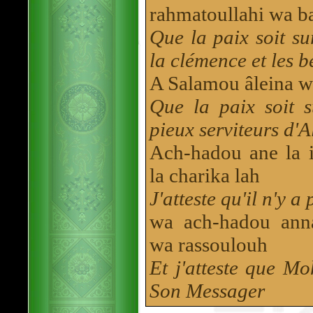
rahmatoullahi wa b
Que la paix soit su
la clémence et les b
A Salamou âleina wa 
Que la paix soit s
pieux serviteurs d'A
Ach-hadou ane la 
la charika lah
J'atteste qu'il n'y a
wa ach-hadou an
wa rassoulouh
Et j'atteste que Mo
Son Messager