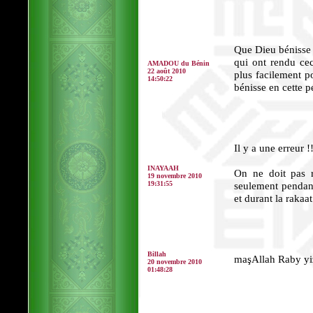
Que Dieu bénisse t
qui ont rendu cec
AMADOU du Bénin
22 août 2010
plus facilement p
14:50:22
bénisse en cette 
Il y a une erreur !
INAYAAH
On ne doit pas r
19 novembre 2010
19:31:55
seulement pendant
et durant la rakaat
Billah
maşAllah Raby yizi
20 novembre 2010
01:48:28