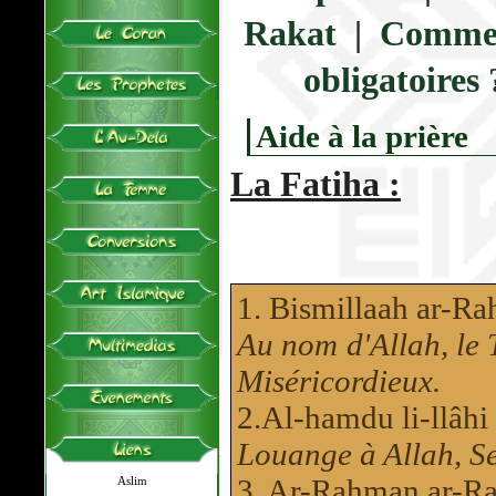
Rakat
|
Comment
obligatoires 
Aide à la prière
La Fatiha :
1. Bismillaah ar-R
Au nom d'Allah, le 
Miséricordieux.
2.Al-hamdu li-llâhi
Louange à Allah, Se
3. Ar-Rahman ar-R
Aslim