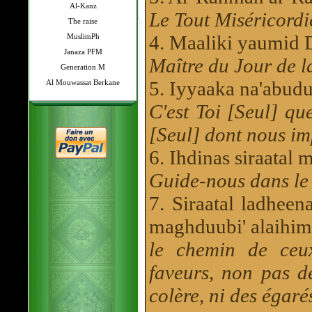
Al-Kanz
Le Tout Miséricordi
The raise
4. Maaliki yaumid 
MuslimPh
Janaza PFM
Maître du Jour de la
Generation M
5. Iyyaaka na'abudu
Al Mouwassat Berkane
C'est Toi [Seul] qu
[Seul] dont nous im
6. Ihdinas siraatal
Guide-nous dans le 
7. Siraatal ladheen
maghduubi' alaihim
le chemin de ceu
faveurs, non pas d
colère, ni des égaré