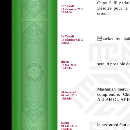
Oups !! JE parlai
INAYAAH
Désolée pour la 
14 décembre 2010
23:04:00
erreur !
INAYAAH
hacked by anat
14 décembre 2010
23:05:51
lilgege
serai ti possible 
13 mai 2011
10:01:15
Mashallah merci é
Mohammad
comprendre. Ch
01 août 2011
15:09:18
ALLAH OU AK
fatima
le nez aussi faut qu
01 août 2012
20:49:26