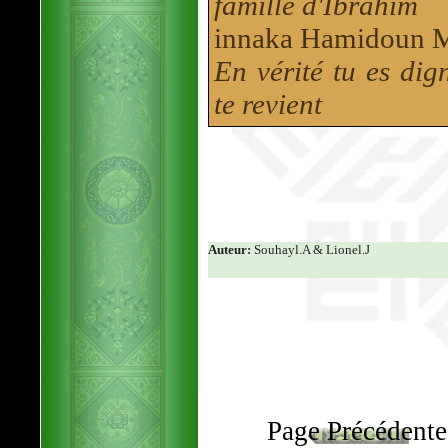
famille d'Ibrahim
innaka Hamidoun M
En vérité tu es dig
te revient
Auteur:
Souhayl.A & Lionel.J
Page Précédente