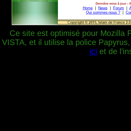
Dernière mise à jour : 
Home
|
News
|
Forum
|
A
Qui sommes-nous ?
|
Co
Ce site est optimisé pour Mozilla 
VISTA, et il utilise la police Papyrus
ici
et de l'in