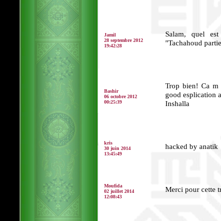
Salam, quel est
Jamil
28 septembre 2012
"Tachahoud partie
19:42:28
Trop bien! Ca m 
Bashir
good esplication a
06 octobre 2012
00:25:39
Inshalla
kris
hacked by anatik
30 juin 2014
13:45:49
Moufida
Merci pour cette t
02 juillet 2014
12:08:43