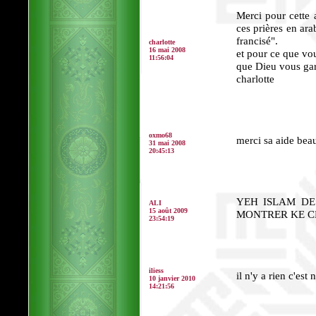
Merci pour cette a
ces prières en arab
francisé".
charlotte
16 mai 2008
et pour ce que vo
11:56:04
que Dieu vous ga
charlotte
oxmo68
merci sa aide be
31 mai 2008
20:45:13
YEH ISLAM DE
ALI
15 août 2009
MONTRER KE C
23:54:19
iliess
il n'y a rien c'es
10 janvier 2010
14:21:56