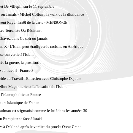
et De Villepin sur le 11 septembre
 ou Jamais - Michel Collon : la voix de la dissidance
 Veut Rayer Israël de la carte - MENSONGE
es Terroriste Ou Résistant
havez dans Ce soir ou jamais
m X - L'Islam peut éradiquer le racisme en Amérique
se convertie à l'islam
rès la guerre, la prostitution
 au travail - France 3
cide au Travail - Entretien avec Christophe Dejours
ellou Maçonnerie et Laïcisation de l'Islam
e l'islamophobie en France
ours Islamique de France
ulman est stigmatisé comme le Juif dans les années 30
n Européenne face à Israël
s à Oakland après le verdict du procès Oscar Grant