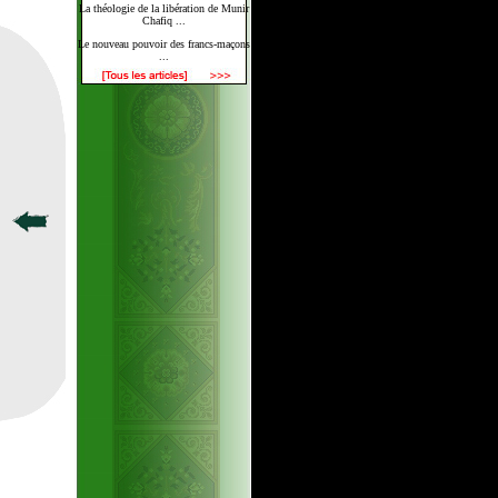
La théologie de la libération de Munir
Chafiq ...
Le nouveau pouvoir des francs-maçons
...