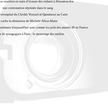
n israélien en train d’écraser des enfants à Jérusalem-Est
 : une contestation réprimée dans le sang
 triomphal du Cheikh Youssef al-Qaradaoui au Caire
 cache la démission de Michèle Alliot-Marie
sulmans d'aujourd'hui sont comme les juifs des années 30 en France.
e de synagogues à Paris : le mensonge des médias