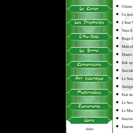
Chirac 
Ce soir
L'Iran
Vous Et
Hugo C
Malcol
Diam's 
Irak ap
Suicide
Le Sui
Antigr
Etat d
Le Sec
Le Mus
Inactio
Émeute
Aslim