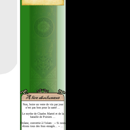
Non, boire un verre de vin par jour
n’est pas bon pour la santé ...
Le mythe de Charles Martel et de la
bataille de Poitiers ...
Océane, convertie à l’islam : « Si nous
étions tous des fous enragés... » ...