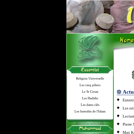
Religion Universelle
Les cinq piliers
Actu
Le St Coran
Les Hadiths
Entret
Les dates clés
Les ori
Les Interdits de l'Islam
Lectur
Pierre
Max Kei