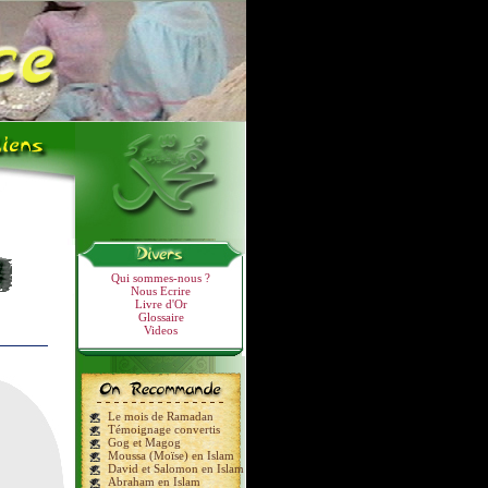
Qui sommes-nous ?
Nous Ecrire
Livre d'Or
Glossaire
Videos
Le mois de Ramadan
Témoignage convertis
Gog et Magog
Moussa (Moïse) en Islam
David et Salomon en Islam
Abraham en Islam