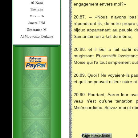
Al-Kanz
engagement envers moi?»
The raise
MuslimPh
20.87. – «Nous n’avons pas
Janaza PFM
répondirent-ils, de notre propre
Generation M
bijoux appartenant au peuple d
Samaritain en a fait de même,
Al Mouwassat Berkane
20.88. et il leur a fait sorti
mugissant. Et aussitôt l’assistance
Moïse qui l’a tout simplement oub
20.89. Quoi ! Ne voyaient-ils pa
et qu’il ne pouvait ni leur nuire ni
20.90. Pourtant, Aaron leur av
veau n’est qu’une tentation 
Miséricordieux. Suivez-moi et ob
Page Précédente
Page