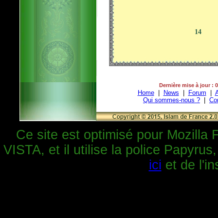
14
Dernière mise à jour : 
Home
|
News
|
Forum
|
A
Qui sommes-nous ?
|
Co
Ce site est optimisé pour Mozilla 
VISTA, et il utilise la police Papyrus
ici
et de l'in