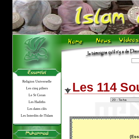
Religion Universelle
Les 114 So
Les cinq piliers
Le St Coran
Les Hadiths
Les dates clés
Les Interdits de l'Islam
(Ess