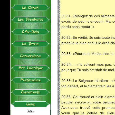
20.81. «Mangez de ces aliments d
excès de peur d’encourir Ma c
perdu sans retour !»
20.82. En vérité, Je suis toute in
pratique le bien et suit le droit c
20.83. «Pourquoi, Moïse, t’es-tu 
20.84. – «Ils suivent mes pas, 
pour que Tu sois satisfait de moi
20.85. Le Seigneur dit alors : 
ton départ, et le Samaritain les 
20.86. Courroucé et plein d’ame
peuple, s’écria-t-il, votre Seign
Avez-vous trouvé cette promes
Aslim
voulu que la colère de Dieu 