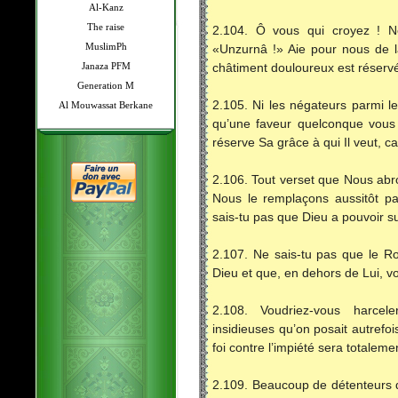
Al-Kanz
The raise
2.104. Ô vous qui croyez ! Ne
MuslimPh
«Unzurnâ !» Aie pour nous de la
Janaza PFM
châtiment douloureux est réservé
Generation M
2.105. Ni les négateurs parmi le
Al Mouwassat Berkane
qu’une faveur quelconque vous 
réserve Sa grâce à qui Il veut, ca
2.106. Tout verset que Nous abr
Nous le remplaçons aussitôt pa
sais-tu pas que Dieu a pouvoir s
2.107. Ne sais-tu pas que le R
Dieu et que, en dehors de Lui, v
2.108. Voudriez-vous harce
insidieuses qu’on posait autref
foi contre l’impiété sera totaleme
2.109. Beaucoup de détenteurs d