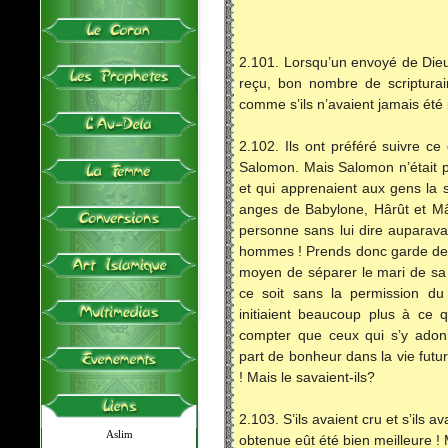
2.101. Lorsqu’un envoyé de Dieu 
reçu, bon nombre de scripturair
comme s’ils n’avaient jamais été i
2.102. Ils ont préféré suivre c
Salomon. Mais Salomon n’était p
et qui apprenaient aux gens la s
anges de Babylone, Hârût et Mâ
personne sans lui dire auparav
hommes ! Prends donc garde de p
moyen de séparer le mari de sa 
ce soit sans la permission du S
initiaient beaucoup plus à ce qu
compter que ceux qui s’y adonn
part de bonheur dans la vie future
! Mais le savaient-ils?
2.103. S’ils avaient cru et s’ils 
Aslim
obtenue eût été bien meilleure ! 