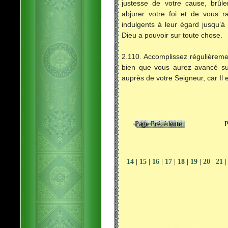
justesse de votre cause, brûle
abjurer votre foi et de vous r
indulgents à leur égard jusqu’à
Dieu a pouvoir sur toute chose.
2.110. Accomplissez régulièremen
bien que vous aurez avancé sur
auprès de votre Seigneur, car Il e
Page Précédente
Page
14
|
15
|
16
|
17
|
18
|
19
|
20
|
21