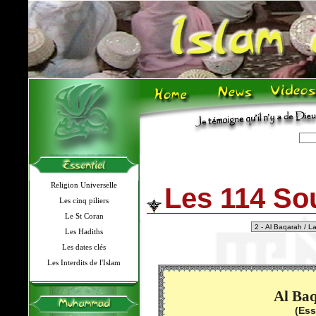
Religion Universelle
Les 114 So
Les cinq piliers
Le St Coran
Les Hadiths
Les dates clés
Les Interdits de l'Islam
Al Baq
(Ess