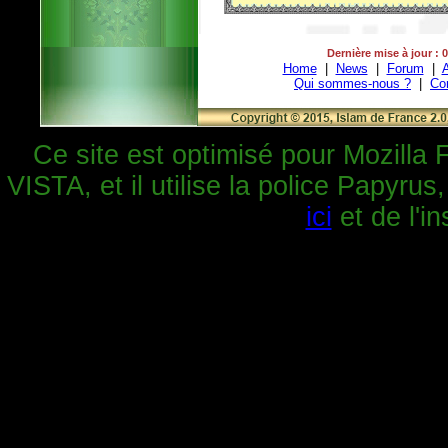
Dernière mise à jour : 
Home
|
News
|
Forum
|
A
Qui sommes-nous ?
|
Co
Ce site est optimisé pour Mozilla 
VISTA, et il utilise la police Papyrus
ici
et de l'in