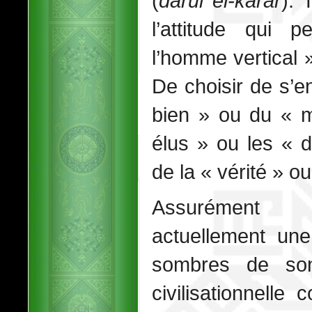
(
darul el-karar
). 
l’attitude qui 
l’homme vertical 
De choisir de s’e
bien » ou du « m
élus » ou les « 
de la « vérité » ou
Assurément l
actuellement une
sombres de son
civilisationnell