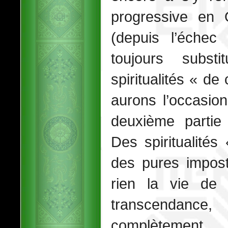
progressive en O
(depuis l’échec 
toujours subst
spiritualités « d
aurons l’occasio
deuxième partie
Des spiritualité
des pures impost
rien la vie de
transcendan
complètement.