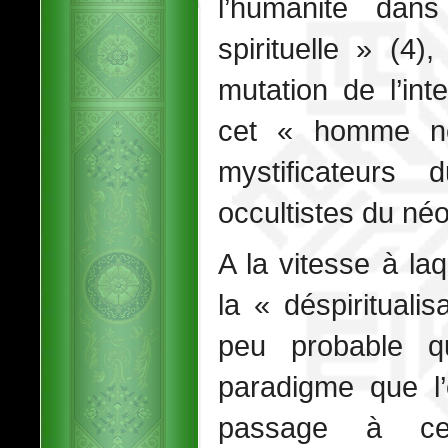
l’humanité dan
spirituelle » (4)
mutation de l’int
cet « homme n
mystificateurs
occultistes du néo
A la vitesse à la
la « déspirituali
peu probable 
paradigme que l
passage à ce