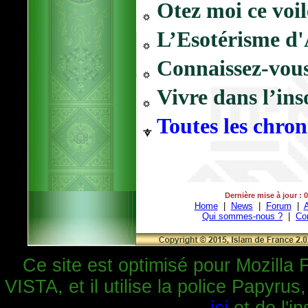
Otez moi ce voil
L’Esotérisme 
Connaissez-vou
Vivre dans l’in
Toutes les chro
Dernière mise à jour : 
Home
|
News
|
Forum
|
A
Qui sommes-nous ?
|
Co
Ce site est optimisé pour Mozilla 
VISTA, et il utilise la police Papyrus
ici
et de l'in