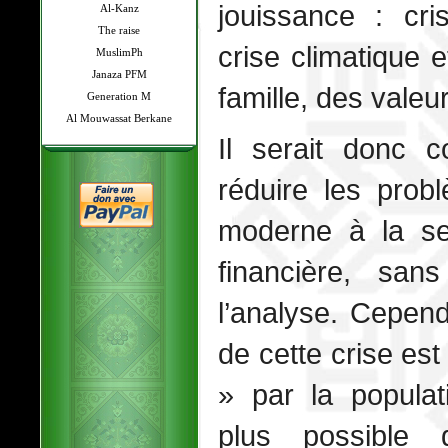
jouissance : cri
Al-Kanz
The raise
crise climatique e
MuslimPh
Janaza PFM
famille, des valeu
Generation M
Al Mouwassat Berkane
Il serait donc 
réduire les prob
moderne à la se
financière, san
l’analyse. Cepend
de cette crise est
» par la populat
plus possible 