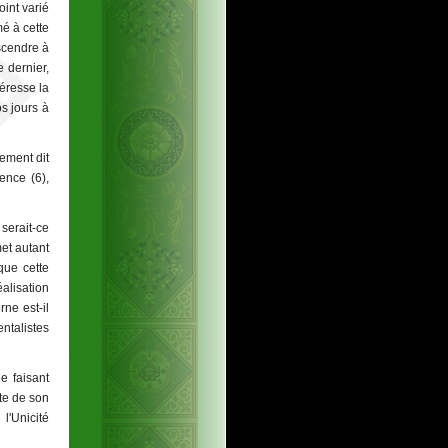
int varié
mé à cette
escendre à
 dernier,
éresse la
os jours à
rement dit
tence (6),
serait-ce
et autant
que cette
éalisation
ne est-il
ntalistes
le faisant
tte de son
 l'Unicité