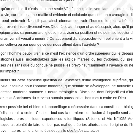
moderne, chantre de la « sublimation des passions ».
qu’on en dise, il n’existe qu’une seule Vérité principielle, vers laquelle tout un c
 sa vie, car elle est une réalité si évidente et éclatante que seul un « aveugle » 
peut entrevoir. N’est-il pas ainsi étonnant de voir l’homme le plus athée e
ste, revenir instinctivement vers Dieu, face au danger et au désespoir, alors qu’il p
ogique avec sa pensée areligieuse, relativiser sa position et ne point se soucier d
lui arriver s’il venait à mourir ? Ou autrement dit, s’accroche-t-on réellement à la v
ur celle-ci ou par peur de ce qui nous attend dans l’au-delà ?
çon l’homme peut-il tirer, si ce n’est l’existence d’un ordre supérieur qui le dépas
strophes aussi incontrôlables que les raz de marées ou les cyclones, qui pr
es vies sans que quiconque ne puisse les prévoir suffisamment à l’avance ou n
eur impact ?
ailleurs sur cette épineuse question de l’existence d’une intelligence suprême, qui
 vue insoluble pour l’homme moderne, que semble se développer une nouvelle d
decine moderne nommée « neuro-théologie ». Discipline dont l’objectif est d’iden
iser les mécanismes du cerveau humain poussant les hommes à croire en Dieu.
mme possède bel et bien « l’appareillage » nécessaire dans sa constitution biolog
rédisposerait à croire. C’est en tout cas la dernière conclusion à laquelle sont ar
logistes après plusieurs expériences scientifiques (Science et Vie N°1055 Ao
 risquerait bientôt de faire tomber pas mal de théories athéistes sur l’origine de 
devenir après la mort, formulées depuis le
siècle des Lumières
.