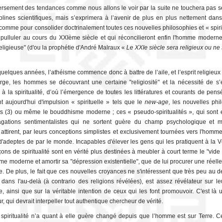
rsement des tendances comme nous allons le voir par la suite ne touchera pas 
iplines scientifiques, mais s’exprimera à l’avenir de plus en plus nettement dans
omme pour consolider doctrinalement toutes ces nouvelles philosophies et « spirit
 pulluler au cours du XXIème siècle et qui réconcilieront enfin l'homme modern
religieuse" (d'ou la prophétie d'André Malraux «
Le XXIe siècle sera religieux ou ne
uelques années, l’athéisme commence donc à battre de l’aile, et l’esprit religieux
rge, les hommes se découvrant une certaine "religiosité" et la nécessité de s’é
à la spiritualité, d’où l’émergence de toutes les littératures et courants de pens
t aujourd'hui d'impulsion « spirituelle » tels que le
new-age
, les nouvelles phi
s (3) ou même le bouddhisme moderne ; ces « pseudo-spiritualités », qui sont e
agations sentimentalistes qui ne sortent guère du champ psychologique et 
attirent, par leurs conceptions simplistes et exclusivement tournées vers l'homme
d'adeptes de par le monde. Incapables d'élever les gens qui les pratiquent à la Vé
çons de spiritualité sont en vérité plus destinées à meubler à court terme le "vide 
me moderne et amortir sa "dépression existentielle", que de lui procurer une réelle 
lle. De plus, le fait que ces nouvelles croyances ne s'intéressent que très peu au 
dans l'au-delà (à contrario des religions révélées), est assez révélateur sur le
lle, ainsi que sur la véritable intention de ceux qui les font promouvoir. C'est là
r, qui devrait interpeller tout authentique chercheur de vérité.
 spiritualité n’a quant à elle guère changé depuis que l’homme est sur Terre. Ce