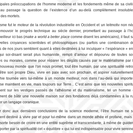
cipales préoccupations de l'homme moderne et les fondements même de sa civilis
 au passage la question de l’existence d’un au-delà complètement insolubl
des mortels.
éisme fut le moteur de la révolution industrielle en Occident et un leitmotiv non n
omouvoir le progrès technique au siècle dernier, promettant au passage à l
illeur ici bas (
make a world a better place
comme disent les américains), il faut s
elles croyances scientistes et philosophiques (ou parfois une combinaison 
 de nos jours semblent quant à elles destinées à lui inculquer « l’espérance » en
i soi-disant serait plus humaniste, rempli d’amour et dépourvu de toutes so
s ou morales, comme pour réparer les dégâts causés par le matérialisme par 
nouveau monde que l'on nous promet, tout être humain, par une spiritualité retro
 être son propre Dieu, vivre en paix avec son prochain, et aspirer naturellemen
hie tournée vers lui-même à un monde meilleur, non dans l’au-delà qui importe
se maintient en vie, mais toujours sur Terre... C’est ainsi que les nouvelles spirit
sent sur les vestiges passés de l'athéisme et du matérialisme, tel un homme 
ent de bâtir une nouvelle maison sur des fondations déjà condamnées à la r
r un langage coranique.
r donc aux dernières conclusions de la science moderne, l’être humain ne s
nt destiné à vivre par et pour lui-même dans un monde athée et profane, mais 
sorte besoin de croire en une entité suprême et transcendante, à même de guider 
porter par la spiritualité cet « équilibre » qui lui est indispensable pour vivre serei