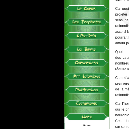
société 
Car quoi 
projeter
sens ne 
rationali
accord l
pourrait 
amour po
Quelle le
des cata
nombreus
réduire l
C’est d’
première
de la mé
rational
Car l’ho
qui le p
neurobio
Celle-ci
Aslim
sur son 