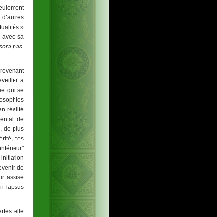
seulement
 d’autres
ualités »
e avec sa
 sera pas.
 revenant
veiller à
ée qui se
losophies
n réalité
mental de
, de plus
rité, ces
intérieur"
initiation
devenir de
ur assise
 un lapsus
rtes elle