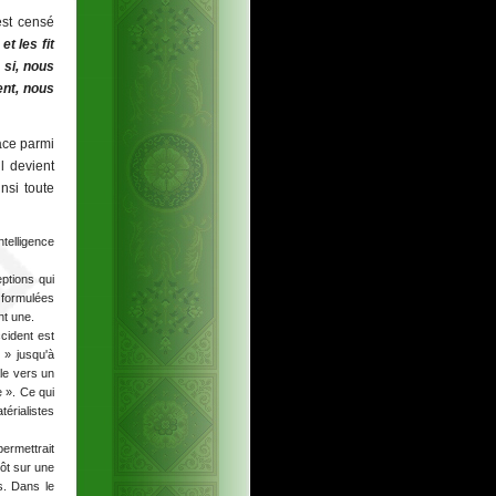
est censé
t les fit
 si, nous
ent, nous
ace parmi
l devient
nsi toute
telligence
eptions qui
 formulées
nt une.
cident est
 » jusqu'à
ale vers un
e ». Ce qui
térialistes
ermettrait
tôt sur une
s. Dans le