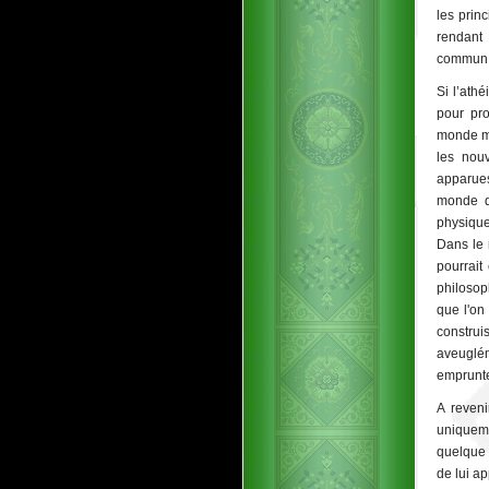
les prin
rendant
commun 
Si l’ath
pour pr
monde me
les nouv
apparues
monde qu
physique
Dans le 
pourrait
philosop
que l'on 
construi
aveuglém
emprunte
A reveni
uniqueme
quelque 
de lui ap