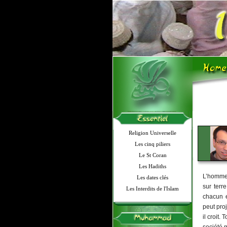
Religion Universelle
Les cinq piliers
Le St Coran
Les Hadiths
L’homme 
Les dates clés
sur terr
Les Interdits de l'Islam
chacun e
peut pro
il croit.