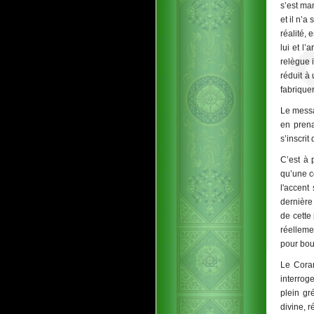
s’est ma
et il n’a
réalité, 
lui et l
relègue 
réduit à
fabriquer
Le messa
en prena
s’inscrit
C’est à 
qu’une c
l'accent
dernière
de cette
réelleme
pour bou
Le Coran
interroge
plein gr
divine, 