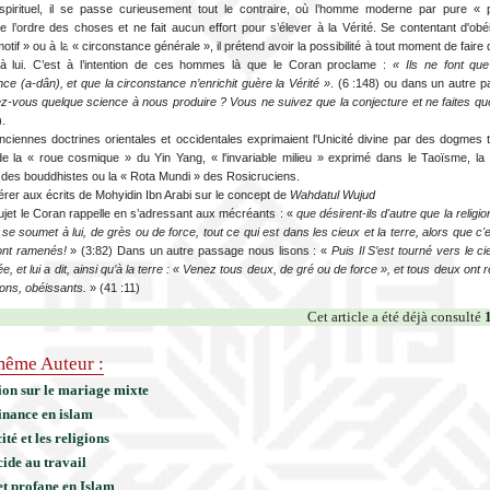
spirituel, il se passe curieusement tout le contraire, où l’homme moderne par pure «
e l’ordre des choses et ne fait aucun effort pour s’élever à la Vérité. Se contentant d'obé
motif » ou à la « circonstance générale », il prétend avoir la possibilité à tout moment de fair
 à lui. C’est à l’intention de ces hommes là que le Coran proclame :
« Ils ne font que
ce (a-dân), et que la circonstance n’enrichit guère la Vérité »
. (6 :148) ou dans un autre 
ez-vous quelque science à nous produire ? Vous ne suivez que la conjecture et ne faites qu
).
ciennes doctrines orientales et occidentales exprimaient l'Unicité divine par des dogmes t
e la « roue cosmique » du Yin Yang, « l'invariable milieu » exprimé dans le Taoïsme, la
des bouddhistes ou la « Rota Mundi » des Rosicruciens.
érer aux écrits de Mohyidin Ibn Arabi sur le concept de
Wahdatul Wujud
ujet le Coran rappelle en s’adressant aux mécréants : «
que désirent-ils d'autre que la religi
se soumet à lui, de grès ou de force, tout ce qui est dans les cieux et la terre, alors que c'e
ront ramenés!
» (3:82) Dans un autre passage nous lisons : «
Puis Il S’est tourné vers le cie
e, et lui a dit, ainsi qu’à la terre : « Venez tous deux, de gré ou de force », et tous deux ont 
ns, obéissants.
» (41 :11)
Cet article a été déjà consulté
ême Auteur :
ion sur le mariage mixte
finance en islam
ité et les religions
cide au travail
et profane en Islam