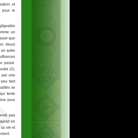
ation, et
e pour le
égligeable
’homme un
avoir que
des deux)
 un autre
uffrances
le passé.
uvée (2),
t par une
 peu tant
ualités se
qui tente
uine pour
erait pas
aurait en
sa vie et
nement.