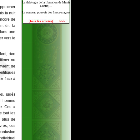
La théologie de la libération de Munir
Chafiq ...
rapprocher
Le nouveau pouvoir des francs-maçons
is la nuit
...
encore de
t dit, la
 dans une
er vers le
ent, rien
itimer ou
nvient de
ntifiques
er face à
es, jugés
r l’homme
re. Ces «
e tout les
s plus de
vres, ces
confusion
individuel