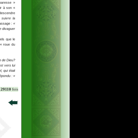
 paresse »
ir à son «
e descendre
 suivre la
passage :
«
e divaguer
els que le
 « roue du
on de Dieu?
st vers lui
l, qui était
répondu : «
129110
fois