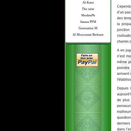
Al-Kanz
Cependan
The raise
d’un pas
MuslimPh
des temp
Janaza PFM
la propa
Generation M
jonction
Al Mouwassat Berkane
civilisa
chemin d
A en jug
n’est mo
même pro
prendre 
arrivent
l'établi
Depuis 
aujourd’
de plus 
penseurs
malheurs
question
derniers
dans l’es