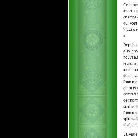
Ce renve
les disc
champs c
qui vont
"nature 
»
Depuis q
à la cha
nouveau 
réclamen
indienne
des div
l'homme 
en plus 
contrefa
de l'hom
spiritue
l'homme 
spiritue
révélateu
La vraie