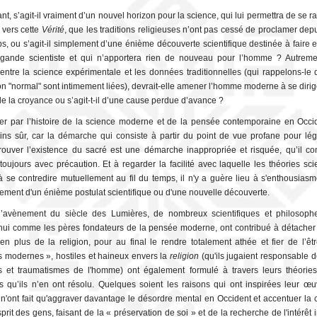
t, s’agit-il vraiment d’un nouvel horizon pour la science, qui lui permettra de se 
 vers cette
Vérité
, que les traditions religieuses n’ont pas cessé de proclamer depu
s, ou s’agit-il simplement d’une énième découverte scientifique destinée à faire 
gande scientiste et qui n’apportera rien de nouveau pour l’homme ? Autremen
 entre la science expérimentale et les données traditionnelles (qui rappelons-le
tion "normal" sont intimement liées), devrait-elle amener l’homme moderne à se dirig
e la croyance ou s’agit-t-il d’une cause perdue d’avance ?
er par l’histoire de la science moderne et de la pensée contemporaine en Occid
ins sûr, car la démarche qui consiste à partir du point de vue profane pour lég
uver l’existence du sacré est une démarche inappropriée et risquée, qu’il co
toujours avec précaution. Et à regarder la facilité avec laquelle les théories scie
 à se contredire mutuellement au fil du temps, il n'y a guère lieu à s'enthousiasm
ssement d'un énième postulat scientifique ou d'une nouvelle découverte.
l’avènement du siècle des Lumières, de nombreux scientifiques et philosoph
hui comme les pères fondateurs de la pensée moderne, ont contribué à détache
en plus de la religion, pour au final le rendre totalement athée et fier de l’êt
 modernes », hostiles et haineux envers la
religion
(qu'ils jugaient responsable d
 et traumatismes de l'homme) ont également formulé à travers leurs théorie
s qu’ils n’en ont résolu. Quelques soient les raisons qui ont inspirées leur œu
 n'ont fait qu'aggraver davantage le désordre mental en Occident et accentuer la 
prit des gens, faisant de la « préservation de soi » et de la recherche de l'intérêt 