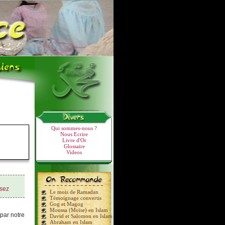
Qui sommes-nous ?
Nous Ecrire
Livre d'Or
Glossaire
Videos
sez
Le mois de Ramadan
Témoignage convertis
Gog et Magog
Moussa (Moïse) en Islam
 par notre
David et Salomon en Islam
Abraham en Islam