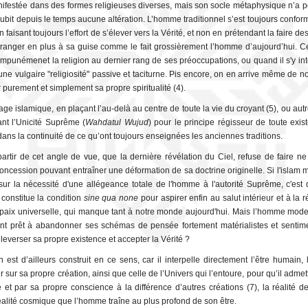
nifestée dans des formes religieuses diverses, mais son socle métaphysique n’a po
 subit depuis le temps aucune altération. L’homme traditionnel s’est toujours confor
en faisant toujours l’effort de s’élever vers la Vérité, et non en prétendant la faire d
’arranger en plus à sa guise comme le fait grossièrement l’homme d’aujourd’hui. Ce
impunémenet la religion au dernier rang de ses préoccupations, ou quand il s'y int
 une vulgaire "religiosité" passive et taciturne. Pis encore, on en arrive même de n
 purement et simplement sa propre spiritualité (4).
ge islamique, en plaçant l’au-delà au centre de toute la vie du croyant (5), ou aut
nt l’Unicité Suprême (
Wahdatul Wujud
) pour le principe régisseur de toute exis
 dans la continuité de ce qu’ont toujours enseignées les anciennes traditions.
partir de cet angle de vue, que la dernière révélation du Ciel, refuse de faire ne 
oncession pouvant entraîner une déformation de sa doctrine originelle. Si l'islam m
 sur la nécessité d'une allégeance totale de l'homme à l'autorité Suprême, c'est 
 constitue la condition
sine qua none
pour aspirer enfin au salut intérieur et à la r
 paix universelle, qui manque tant à notre monde aujourd'hui. Mais l’homme moder
nt prêt à abandonner ses schémas de pensée fortement matérialistes et sentime
leverser sa propre existence et accepter la Vérité ?
 est d’ailleurs construit en ce sens, car il interpelle directement l’être humain, 
r sur sa propre création, ainsi que celle de l’Univers qui l’entoure, pour qu’il adme
é et par sa propre conscience à la différence d’autres créations (7), la réalité de
réalité cosmique que l’homme traîne au plus profond de son être.