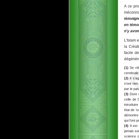
A ce pro
méconnaî
témoigne
en témoi
n'y avon
L'Islam 
la Créat
facile d
dégénére
(1)
Se réf
cerebrale 
(2)
Il s’ag
n’ont rie
par le pas
(3)
Dont u
celle de 
introduire
état de ‘
démontre 
qui l'ont
(4)
Il est
jamais sou
science c