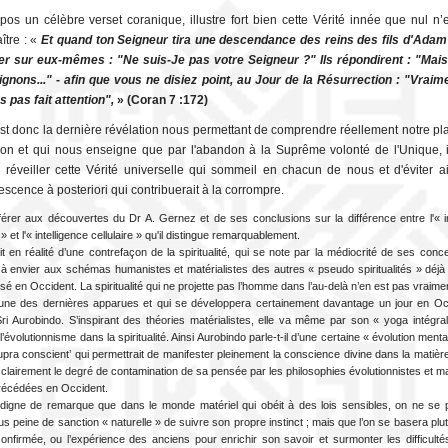
pos un célèbre verset coranique, illustre fort bien cette Vérité innée que nul n’
tre : «
Et quand ton Seigneur tira une descendance des reins des fils d'Adam e
r sur eux-mêmes : "Ne suis-Je pas votre Seigneur ?" Ils répondirent : "Mais
gnons..." - afin que vous ne disiez point, au Jour de la Résurrection : "Vraim
s pas fait attention",
» (Coran 7 :172)
est donc la dernière révélation nous permettant de comprendre réellement notre pl
ion et qui nous enseigne que par l'abandon à la Suprême volonté de l'Unique, i
e réveiller cette Vérité universelle qui sommeil en chacun de nous et d'éviter ai
scence à posteriori qui contribuerait à la corrompre.
érer aux découvertes du Dr A. Gernez et de ses conclusions sur la différence entre l'« in
» et l'« intelligence cellulaire » qu'il distingue remarquablement.
it en réalité d’une contrefaçon de la spiritualité, qui se note par la médiocrité de ses conc
n à envier aux schémas humanistes et matérialistes des autres « pseudo spiritualités » déjà
sé en Occident. La spiritualité qui ne projette pas l’homme dans l’au-delà n’en est pas vraime
ne des dernières apparues et qui se développera certainement davantage un jour en Oc
Sri Aurobindo. S’inspirant des théories matérialistes, elle va même par son « yoga intégral
 l’évolutionnisme dans la spiritualité. Ainsi Aurobindo parle-t-il d’une certaine « évolution ment
supra conscient’ qui permettrait de manifester pleinement la conscience divine dans la matièr
clairement le degré de contamination de sa pensée par les philosophies évolutionnistes et ma
 précédées en Occident.
 digne de remarque que dans le monde matériel qui obéit à des lois sensibles, on ne se p
s peine de sanction « naturelle » de suivre son propre instinct ; mais que l’on se basera plu
onfirmée, ou l’expérience des anciens pour enrichir son savoir et surmonter les difficulté