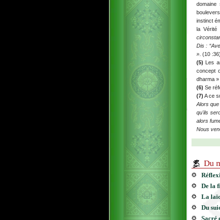
domaine 
boulevers
instinct é
la Vérité
circonstan
Dis : “Av
»
. (10 :36
(5)
Les an
concept d
dharma » 
(6)
Se réf
(7)
A ce s
Alors que 
qu'ils se
alors fumé
Nous veno
Du m
Réflex
De la 
La laïc
Du sui
Sacré 