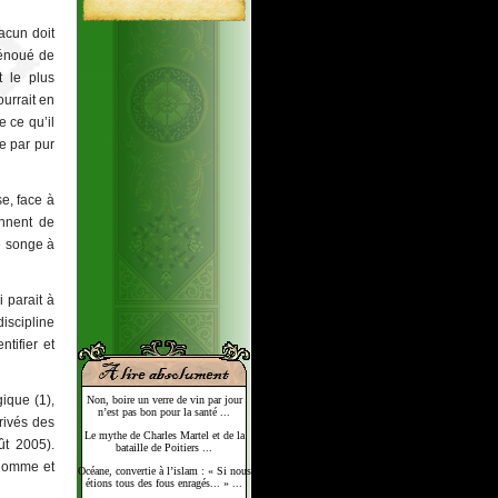
hacun doit
dénoué de
t le plus
ourrait en
e ce qu’il
ie par pur
se, face à
ennent de
e songe à
 parait à
iscipline
tifier et
ique (1),
Non, boire un verre de vin par jour
n’est pas bon pour la santé ...
rivés des
Le mythe de Charles Martel et de la
ût 2005).
bataille de Poitiers ...
l’homme et
Océane, convertie à l’islam : « Si nous
étions tous des fous enragés... » ...