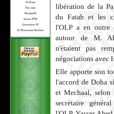
Al-Kanz
libération de la Pa
The raise
MuslimPh
du Fatah et les 
Janaza PFM
Generation M
l'OLP a en outre 
Al Mouwassat Berkane
autour de M. Ab
n'étaient pas rem
négociations avec I
Elle apporte son to
l'accord de Doha 
et Mechaal, selon
secrétaire génér
l'OLP, Yasser Abed