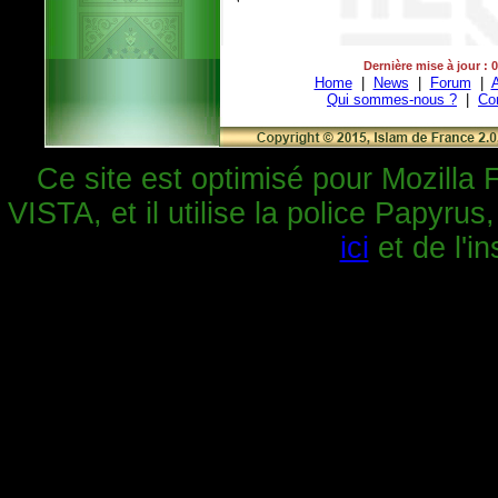
Dernière mise à jour : 
Home
|
News
|
Forum
|
A
Qui sommes-nous ?
|
Co
Ce site est optimisé pour Mozilla 
VISTA, et il utilise la police Papyrus
ici
et de l'in