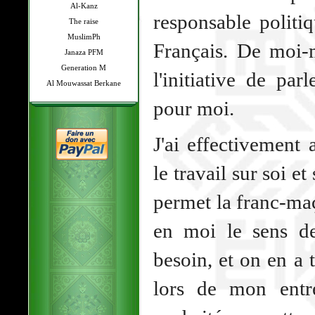
Al-Kanz
responsable politi
The raise
MuslimPh
Français. De moi-m
Janaza PFM
Generation M
l'initiative de parl
Al Mouwassat Berkane
pour moi.
J'ai effectivement 
le travail sur soi et
permet la franc-ma
en moi le sens de 
besoin, et on en a
lors de mon entr