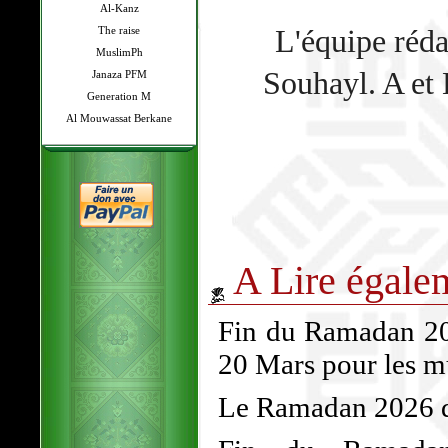
Al-Kanz
The raise
L'équipe réda
MuslimPh
Souhayl. A et 
Janaza PFM
Generation M
Al Mouwassat Berkane
A Lire égale
Fin du Ramadan 202
20 Mars pour les 
Le Ramadan 2026 dé