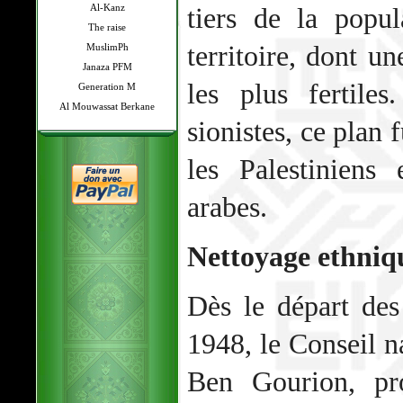
Al-Kanz
tiers de la popu
The raise
territoire, dont un
MuslimPh
Janaza PFM
les plus fertile
Generation M
Al Mouwassat Berkane
sionistes, ce plan 
les Palestiniens
arabes.
Nettoyage ethniq
Dès le départ des
1948, le Conseil na
Ben Gourion, pro