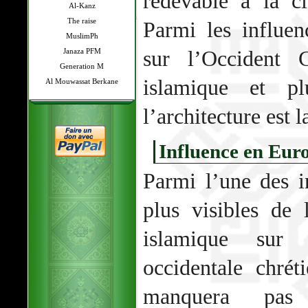
redevable à la ci
Al-Kanz
The raise
Parmi les influen
MuslimPh
sur l’Occident C
Janaza PFM
Generation M
islamique et pl
Al Mouwassat Berkane
l’architecture est 
Influence en Eur
Parmi l’une des i
plus visibles de l
islamique sur 
occidentale chrét
manquera pas