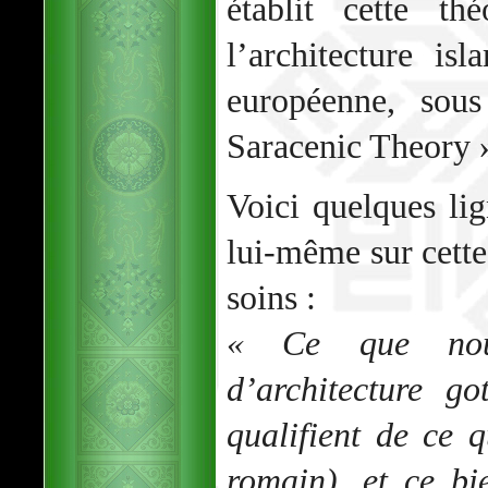
établit cette th
l’architecture isl
européenne, sou
Saracenic Theory 
Voici quelques li
lui-même sur cette 
soins :
« Ce que nous
d’architecture go
qualifient de ce 
romain), et ce bi