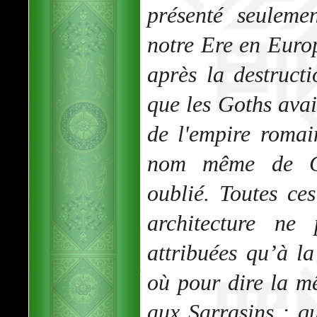
présenté seuleme
notre Ere en Europ
après la destruct
que les Goths avai
de l'empire roma
nom même de Go
oublié. Toutes ce
architecture ne 
attribuées qu’à la
où pour dire la m
aux Sarrasins ; q