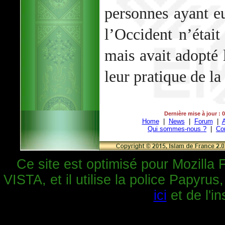
personnes ayant eu
l’Occident n’était
mais avait adopté 
leur pratique de la
Dernière mise à jour : 
Home
|
News
|
Forum
|
A
Qui sommes-nous ?
|
Co
Ce site est optimisé pour Mozilla 
VISTA, et il utilise la police Papyrus
ici
et de l'in