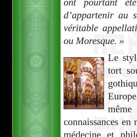
ont pourtant été
d’appartenir au s
véritable appellat
ou Moresque. »
Le sty
tort so
gothiqu
Europe
même
connaissances en 
médecine et phil