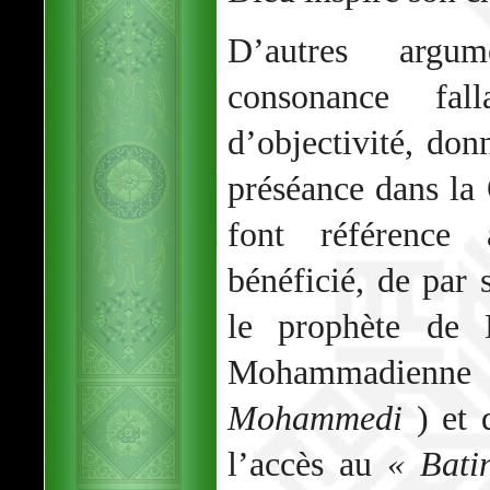
D’autres argu
consonance fal
d’objectivité, do
préséance dans l
font référence 
bénéficié, de pa
le prophète de 
Mohammadienn
Mohammedi
) et 
l’accès au
« Bati