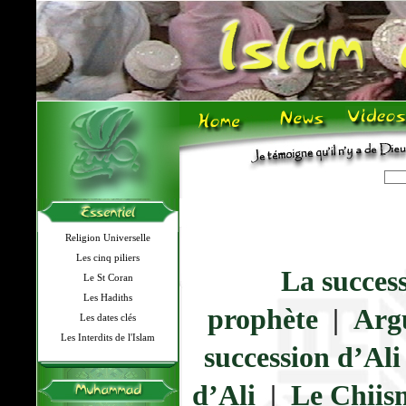
Religion Universelle
Les cinq piliers
La succes
Le St Coran
Les Hadiths
prophète
|
Argu
Les dates clés
Les Interdits de l'Islam
succession d’Ali
d’Ali
|
Le Chiis