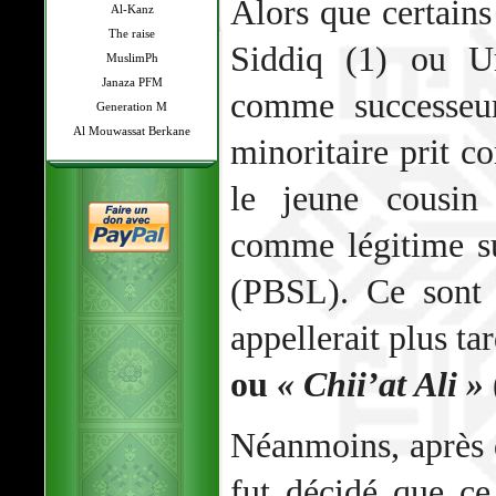
Alors que certain
Al-Kanz
The raise
Siddiq (1) ou U
MuslimPh
Janaza PFM
comme successeur
Generation M
Al Mouwassat Berkane
minoritaire prit c
le jeune cousin
comme légitime 
(PBSL). Ce sont 
appellerait plus ta
ou
« Chii’at Ali »
Néanmoins, après d
fut décidé que c