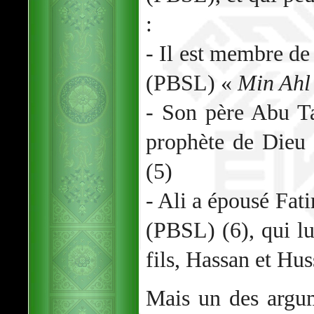
:
- Il est membre d
(PBSL) «
Min Ahl
- Son père Abu Ta
prophète de Dieu
(5)
- Ali a épousé Fa
(PBSL) (6), qui lu
fils, Hassan et Hus
Mais un des argum