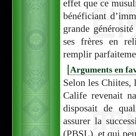
effet que ce musu
bénéficiant d’im
grande générosit
ses frères en re
remplir parfaitemen
Arguments en fave
Selon les Chiites,
Calife revenait na
disposait de qual
assurer la succes
(PBSL), et qui peu