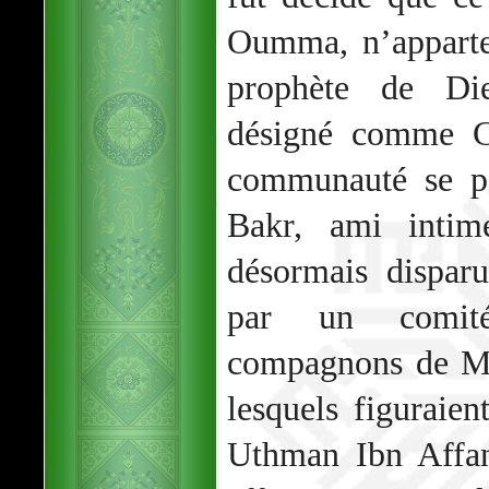
Oumma, n’apparte
prophète de Di
désigné comme Ca
communauté se po
Bakr, ami inti
désormais dispar
par un comité
compagnons de 
lesquels figuraie
Uthman Ibn Affan