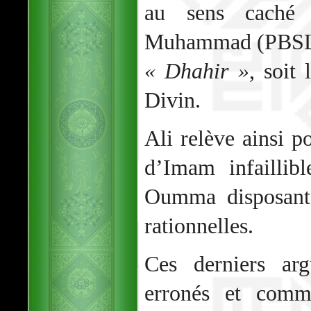
au sens caché 
Muhammad (PBSL) 
« Dhahir »
, soit
Divin.
Ali relève ainsi p
d’Imam infaillib
Oumma disposant 
rationnelles.
Ces derniers arg
erronés et comm