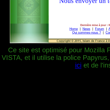
Nous envoyer un t
Dernière mise à jour : 
Home
|
News
|
Forum
|
A
Qui sommes-nous ?
|
Co
Ce site est optimisé pour Mozilla 
VISTA, et il utilise la police Papyrus
ici
et de l'in