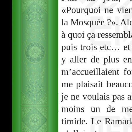
«Pourquoi ne vien
la Mosquée ?». Alor
à quoi ça ressembl
puis trois etc… e
y aller de plus e
m’accueillaient f
me plaisait beauc
je ne voulais pas 
moins un de mes
timide. Le Ramada