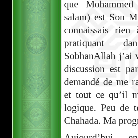
que Mohammed (
salam) est Son M
connaissais rien
pratiquant d
SobhanAllah j’ai 
discussion est par
demandé de me rac
et tout ce qu’il m
logique. Peu de t
Chahada. Ma progre
Aujourd’hui e