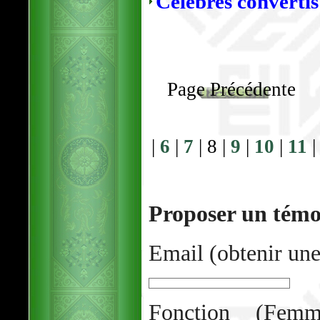
Célèbres converti
Page Précédente
|
6
|
7
| 8 |
9
|
10
|
11
Proposer un tém
Email (obtenir une
Fonction (Femm