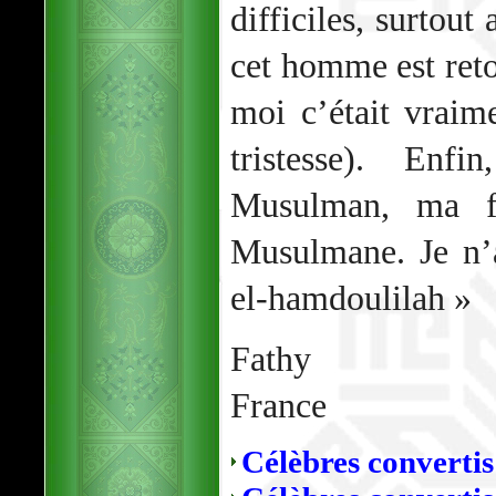
difficiles, surtout
cet homme est ret
moi c’était vrai
tristesse). Enfi
Musulman, ma f
Musulmane. Je n’
el-hamdoulilah »
Fathy
France
Célèbres converti