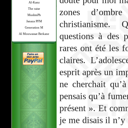
doute pour moi ma
Al-Kanz
The raise
zones d’ombr
MuslimPh
christianisme.
Janaza PFM
Generation M
questions à des p
Al Mouwassat Berkane
rares ont été les f
claires. L’adoles
esprit après un im
ne cherchait qu’à
pensais qu’à fume
présent ». Et comm
je me disais il n’y