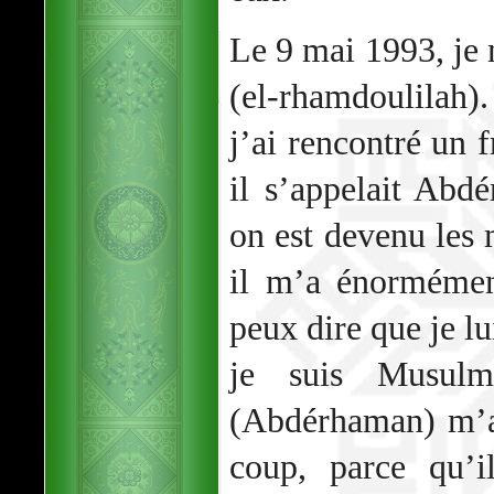
Le 9 mai 1993, je 
(el-rhamdoulilah
j’ai rencontré un f
il s’appelait Abd
on est devenu les
il m’a énormémen
peux dire que je lu
je suis Musul
(Abdérhaman) m’a 
coup, parce qu’