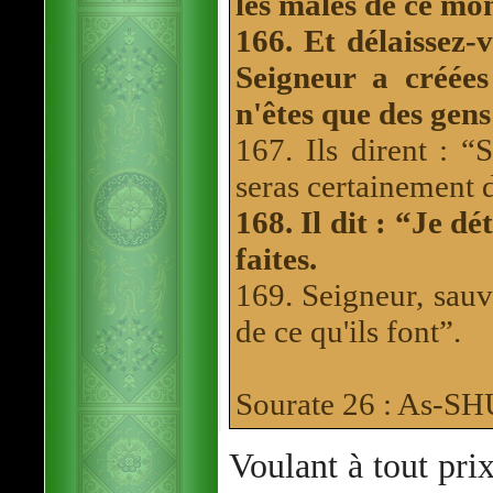
les mâles de ce mo
166. Et délaissez-
Seigneur a créée
n'êtes que des gens
167. Ils dirent : “
seras certainement 
168. Il dit : “Je d
faites.
169. Seigneur, sauv
de ce qu'ils font”.
Sourate 26 : As-
Voulant à tout pri