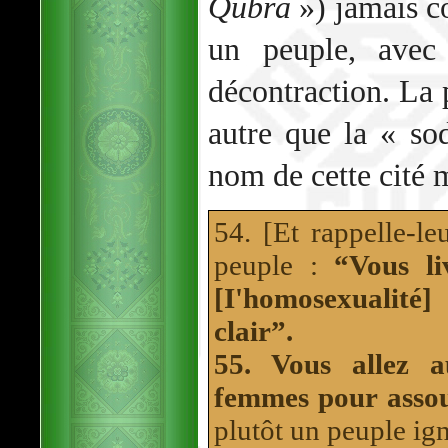
Qubra
») jamais c
un peuple, avec 
décontraction. La 
autre que la « so
nom de cette cité 
54. [Et rappelle-le
peuple :
“Vous li
[I'homosexualité
clair”.
55. Vous allez 
femmes pour assou
plutôt un peuple ig