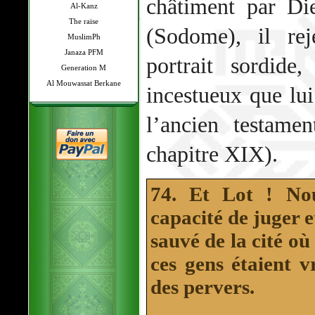
châtiment par Di
Al-Kanz
The raise
(Sodome), il rej
MuslimPh
Janaza PFM
portrait sordide
Generation M
Al Mouwassat Berkane
incestueux que lui
l’ancien testame
chapitre XIX).
74. Et Lot ! Nou
capacité de juger e
sauvé de la cité où
ces gens étaient 
des pervers.