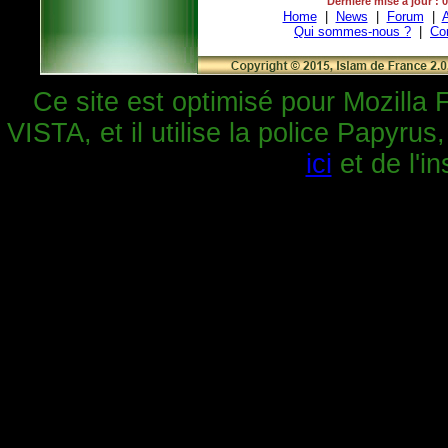
Dernière mise à jour : 
Home
|
News
|
Forum
|
A
Qui sommes-nous ?
|
Co
Ce site est optimisé pour Mozilla 
VISTA, et il utilise la police Papyrus
ici
et de l'in