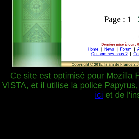
Page : 1 |
Dernière mise à jour : 
Home
|
News
|
Forum
|
A
Qui sommes-nous ?
|
Co
Ce site est optimisé pour Mozilla 
VISTA, et il utilise la police Papyrus
ici
et de l'in