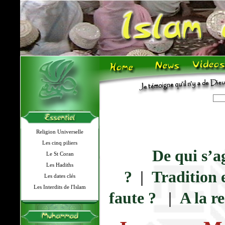
Religion Universelle
Les cinq piliers
De qui s’a
Le St Coran
Les Hadiths
?
|
Tradition 
Les dates clés
Les Interdits de l'Islam
faute ?
|
A la r