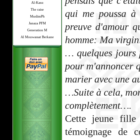
pensais que c'étai
Al-Kanz
The raise
qui me poussa à 
MuslimPh
preuve d'amour qu
Janaza PFM
Generation M
homme: Ma virgini
Al Mouwassat Berkane
… quelques jours 
pour m'annoncer qu'
marier avec une au
…Suite à cela, mon
complètement….
Cette jeune fill
témoignage de c