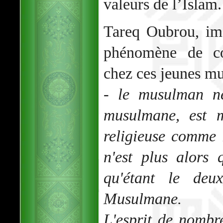
valeurs de l’Islam.
Tareq Oubrou, im
phénomène de co
chez ces jeunes mu
- le musulman né
musulmane, est 
religieuse comme l
n'est plus alors
qu'étant le deu
Musulmane.
L'esprit de nombr