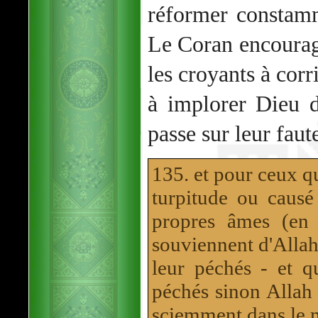
réformer constamm
Le Coran encourage
les croyants à cor
à implorer Dieu d
passe sur leur faute
135. et pour ceux q
turpitude ou causé
propres âmes (en 
souviennent d'Alla
leur péchés - et q
péchés sinon Allah 
sciemment dans le ma