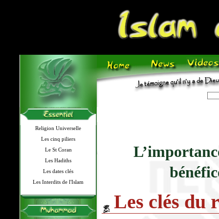
Religion Universelle
Les cinq piliers
L’importance
Le St Coran
Les Hadiths
bénéfic
Les dates clés
Les Interdits de l'Islam
Les clés du 