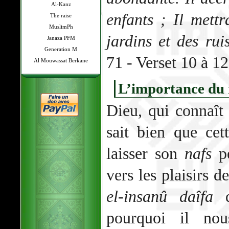
Al-Kanz
enfants ; Il mettr
The raise
MuslimPh
jardins et des rui
Janaza PFM
Generation M
71 - Verset 10 à 12
Al Mouwassat Berkane
L’importance du 
Dieu, qui connaît 
sait bien que cet
laisser son
nafs
pe
vers les plaisirs 
el-insanû daîfa
di
pourquoi il no