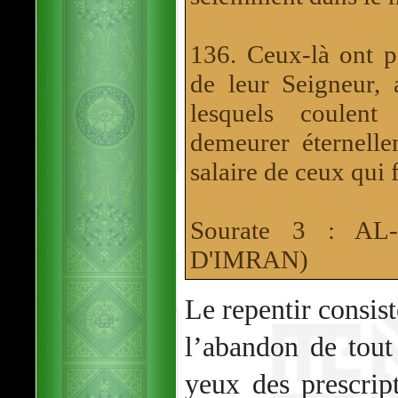
136. Ceux-là ont 
de leur Seigneur, 
lesquels coulent
demeurer éternell
salaire de ceux qui f
Sourate 3 : A
D'IMRAN)
Le repentir consis
l’abandon de tout
yeux des prescrip