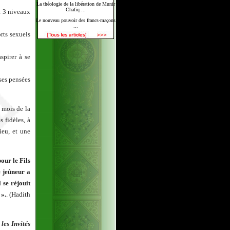
La théologie de la libération de Munir
Chafiq ...
t 3 niveaux
Le nouveau pouvoir des francs-maçons
...
rts sexuels
spirer à se
ses pensées
 mois de la
 fidèles, à
eu, et une
our le Fils
e jeûneur a
 se réjouit
 ».
. (Hadith
les Invités