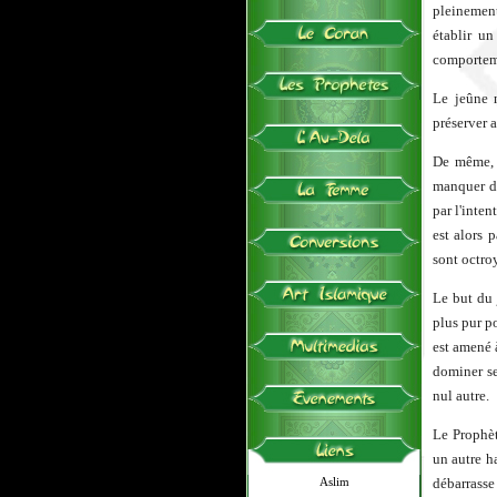
pleinement
établir u
comporteme
Le jeûne 
préserver a
De même, l
manquer de
par l'inte
est alors 
sont octro
Le but du 
plus pur po
est amené à
dominer se
nul autre.
Le Prophè
un autre h
débarrasse 
Aslim