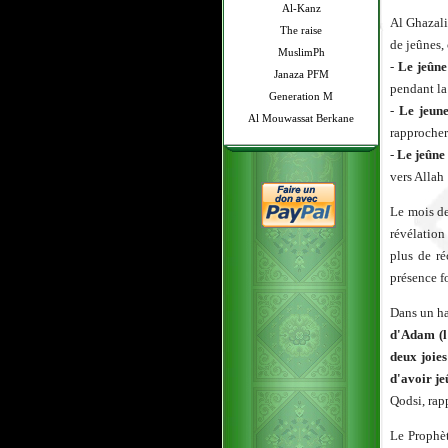
Al-Kanz
Al Ghazali
The raise
de jeûnes, 
MuslimPh
-
Le jeûne
Janaza PFM
pendant la
Generation M
-
Le jeune
Al Mouwassat Berkane
rapprocher 
-
Le jeûne
vers Allah
Le mois de
révélation
plus de ré
présence f
Dans un ha
d'Adam (l
deux joies
d'avoir je
Qodsi, rap
Le Prophè