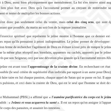
 à Dieu, aussi bien physiquement que mentalement. La foi s'en trouve ainsi au
n lien plus fort avec Dieu qu'à l'accoutumé permet au croyant de restreindre 
nt et tenter de multiplier les bonnes actions.
n'est donc pas seulement celui du ventre, mais
celui des cinq sens
, qui sont 
utant que possible, du matin au soir lors de la rupture journalière.
'exercice spirituel que représente le jeûne montre à l'homme que ce dernier est
s repas qu'ils pensaient à priori indispensables. Le jeûne permet de développer 
ntion ferme de rechercher l'agrément de Dieu en évitant à tout prix de rompre le jeû
par la même plus réceptif aux bienfaits, apparents ou cachés, apportés par le jeûne,
yés par son Seigneur, ceci par une dévotion plus grande qu'à l'accoutumé envers All
jeûne est avant tout
l'apprentissage de la crainte divine
. En recherchant cet état
ssible (le seul critère de supériorité d'un individu par rapport à un autre pour Dieu)
 faire taire en lui chaque passion, chaque appel de Satan qui se passe en lui. Il app
s pulsions, et ceci dans la crainte de Dieu, qui est le seul que l'homme se doit de 
te Muhammad (PBSL) a affirmé que
« l'aumône purificatrice du corps est le jeûn
adith :
« Jeûnez et vous acquerrez la santé »
. Il est un repos qu'on assigne à l'appare
le corps des parasites, et assainit les intestins.