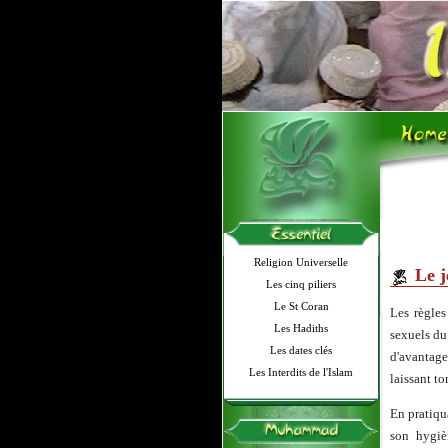
Religion Universelle
Le j
Les cinq piliers
Le St Coran
Les règles
Les Hadiths
sexuels du
Les dates clés
d'avantage
Les Interdits de l'Islam
laissant t
En pratiqu
son hygiè