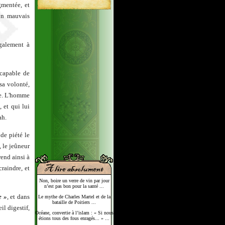
gmentée, et
son mauvais
également à
 capable de
sa volonté,
ne. L'homme
 et qui lui
ah.
 de piété le
, le jeûneur
rend ainsi à
craindre, et
Non, boire un verre de vin par jour
n’est pas bon pour la santé ...
e »
, et dans
Le mythe de Charles Martel et de la
bataille de Poitiers ...
il digestif,
Océane, convertie à l’islam : « Si nous
étions tous des fous enragés... » ...