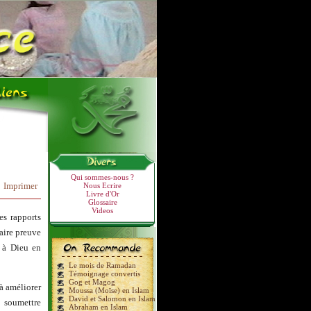
Qui sommes-nous ?
Imprimer
Nous Ecrire
Livre d'Or
Glossaire
Videos
es rapports
faire preuve
e à Dieu en
Le mois de Ramadan
Témoignage convertis
Gog et Magog
 à améliorer
Moussa (Moïse) en Islam
David et Salomon en Islam
e soumettre
Abraham en Islam