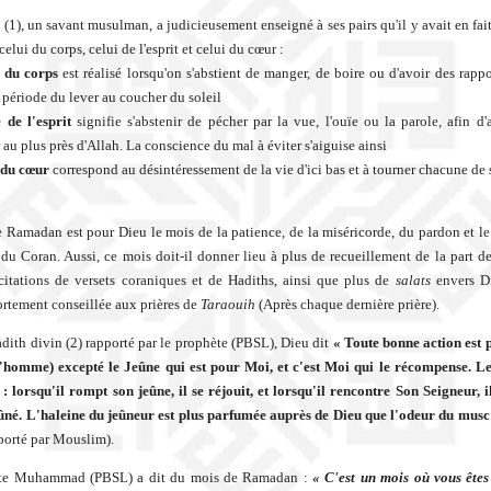
 (1), un savant musulman, a judicieusement enseigné à ses pairs qu'il y avait en fai
celui du corps, celui de l'esprit et celui du cœur :
 du corps
est réalisé lorsqu'on s'abstient de manger, de boire ou d'avoir des rappo
 période du lever au coucher du soleil
 de l'esprit
signifie s'abstenir de pécher par la vue, l'ouïe ou la parole, afin d'a
au plus près d'Allah. La conscience du mal à éviter s'aiguise ainsi
 du cœur
correspond au désintéressement de la vie d'ici bas et à tourner chacune de 
 Ramadan est pour Dieu le mois de la patience, de la miséricorde, du pardon et le
 du Coran. Aussi, ce mois doit-il donner lieu à plus de recueillement de la part des
citations de versets coraniques et de Hadiths, ainsi que plus de
salats
envers Di
ortement conseillée aux prières de
Taraouih
(Après chaque dernière prière).
dith divin (2) rapporté par le prophète (PBSL), Dieu dit
« Toute bonne action est p
'homme) excepté le Jeûne qui est pour Moi, et c'est Moi qui le récompense. L
 : lorsqu'il rompt son jeûne, il se réjouit, et lorsqu'il rencontre Son Seigneur, il
ûné. L'haleine du jeûneur est plus parfumée auprès de Dieu que l'odeur du musc
porté par Mouslim).
te Muhammad (PBSL) a dit du mois de Ramadan :
« C'est un mois où vous êtes 