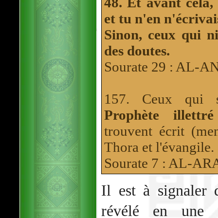
48. Et avant cela, 
et tu n'en n'écriva
Sinon, ceux qui ni
des doutes.
Sourate 29 : AL
157. Ceux qui 
Prophète illettré
trouvent écrit (me
Thora et l'évangile.
Sourate 7 : AL-AR
Il est à signaler
révélé en une 