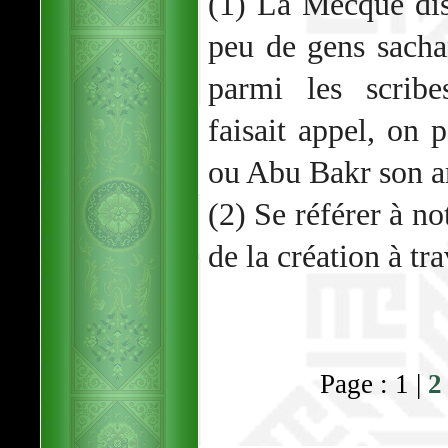
(1) La Mecque dis
peu de gens sachant
parmi les scribe
faisait appel, on 
ou Abu Bakr son a
(2) Se référer à no
de la création à tr
Page : 1 |
2