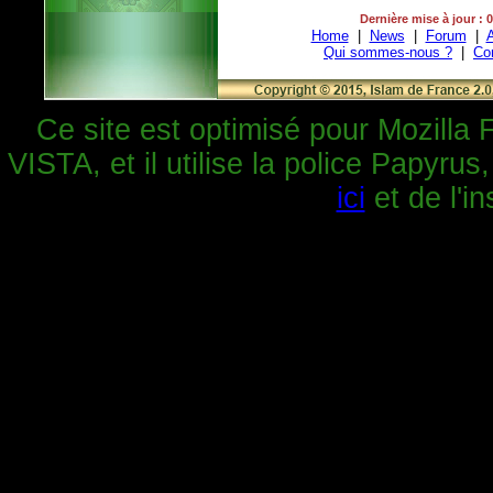
Dernière mise à jour : 
Home
|
News
|
Forum
|
A
Qui sommes-nous ?
|
Co
Ce site est optimisé pour Mozilla 
VISTA, et il utilise la police Papyrus
ici
et de l'in