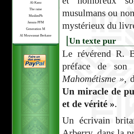
et nombreux son
Al-Kanz
The raise
musulmans ou non,
MuslimPh
mystérieux du livr
Janaza PFM
Generation M
Al Mouwassat Berkane
Un texte pur
Le révérend R. B
préface de son
Mahométisme »
, 
Un miracle de pur
et de vérité »
.
Un écrivain brit
Arberry, dans la p