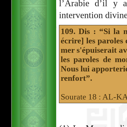
l’Arabie d’il y 
intervention divine
109. Dis : “Si la 
écrire] les paroles
mer s'épuiserait av
les paroles de m
Nous lui apporter
renfort”.
Sourate 18 : AL-